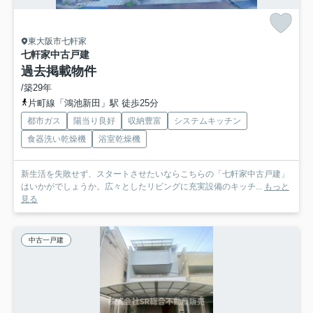
東大阪市七軒家
七軒家中古戸建
過去掲載物件
/築29年
片町線「鴻池新田」駅 徒歩25分
都市ガス
陽当り良好
収納豊富
システムキッチン
食器洗い乾燥機
浴室乾燥機
新生活を失敗せず、スタートさせたいならこちらの「七軒家中古戸建」
はいかがでしょうか。広々としたリビングに充実設備のキッチ...
もっと
見る
中古一戸建