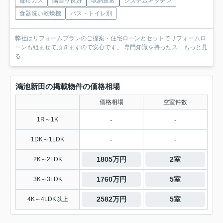
都市ガス
陽当り良好
収納豊富
システムキッチン
食器洗い乾燥機
バス・トイレ別
弊社はリフォームプランのご提案・住宅ローンとセットでリフォームロ
ーンも組ませて頂きますので安心です。 専門知識を持ったス...
もっと見
る
鴻池新田の掲載物件の価格相場
価格相場
空室件数
-
-
1R～1K
-
-
1DK～1LDK
1805万円
2室
2K～2LDK
1760万円
5室
3K～3LDK
2582万円
5室
4K～4LDK以上