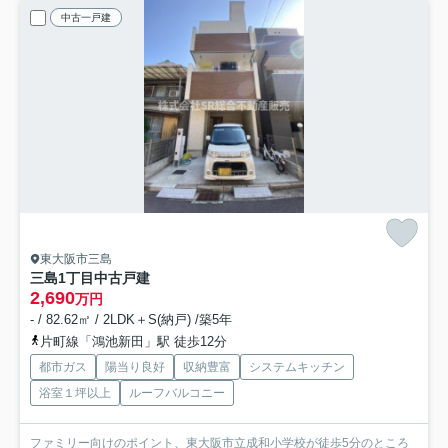
中古一戸建
東大阪市三島
三島1丁目中古戸建
2,690
万円
- / 82.62㎡ / 2LDK＋S(納戸) /築5年
片町線「鴻池新田」駅 徒歩12分
都市ガス
陽当り良好
収納豊富
システムキッチン
浴室１坪以上
ルーフバルコニー
ファミリー向けのポイント、東大阪市立成和小学校が徒歩5分のところ