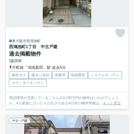
東大阪市西鴻池町
西鴻池町1丁目 中古戸建
過去掲載物件
/築20年
片町線「鴻池新田」駅 徒歩5分
都市ガス
陽当り良好
床暖房
収納豊富
システムキッチン
カウンターキッチン
周辺環境が充実しているこちらの3,180万円の物件はいかがでしょう
か。4人家族にぴったりの広さのある4LDKの物件情報は...
もっと見る
中古一戸建