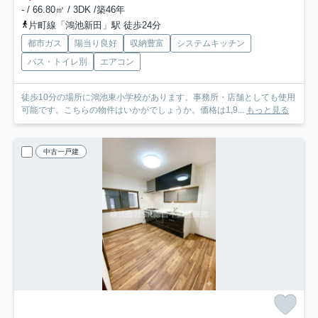
- / 66.80㎡ / 3DK /築46年
片町線「鴻池新田」駅 徒歩24分
都市ガス
陽当り良好
収納豊富
システムキッチン
バス・トイレ別
エアコン
徒歩10分の場所に鴻池東小学校があります。事務所・店舗としても使用
可能です。こちらの物件はいかがでしょうか。価格は1,9...
もっと見る
中古一戸建