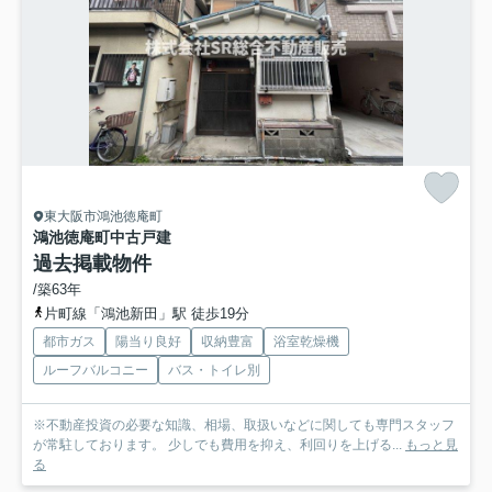
東大阪市鴻池徳庵町
鴻池徳庵町中古戸建
過去掲載物件
/築63年
片町線「鴻池新田」駅 徒歩19分
都市ガス
陽当り良好
収納豊富
浴室乾燥機
ルーフバルコニー
バス・トイレ別
※不動産投資の必要な知識、相場、取扱いなどに関しても専門スタッフ
が常駐しております。 少しでも費用を抑え、利回りを上げる...
もっと見
る