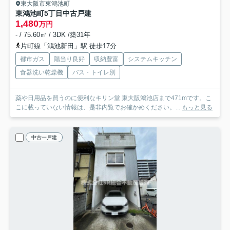
東大阪市東鴻池町
東鴻池町5丁目中古戸建
1,480
万円
- / 75.60㎡ / 3DK /築31年
片町線「鴻池新田」駅 徒歩17分
都市ガス
陽当り良好
収納豊富
システムキッチン
食器洗い乾燥機
バス・トイレ別
薬や日用品を買うのに便利なキリン堂 東大阪鴻池店まで471mです。こ
こに載っていない情報は、是非内覧でお確かめください。...
もっと見る
中古一戸建