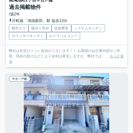
南鴻池町2丁目中古戸建
過去掲載物件
/築2年
片町線「鴻池新田」駅 徒歩13分
都市ガス
陽当り良好
収納豊富
システムキッチン
カウンターキッチン
ルーフバルコニー
弊社は住宅ローンに自信がございます！！ お客様のお仕事内容やご年
収、現在の借入などにより金利は変化しますが、弊社では、 ...
もっと見
る
中古一戸建