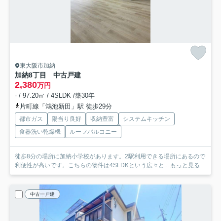
東大阪市加納
加納8丁目 中古戸建
2,380
万円
- / 97.20㎡ / 4SLDK /築30年
片町線「鴻池新田」駅 徒歩29分
都市ガス
陽当り良好
収納豊富
システムキッチン
食器洗い乾燥機
ルーフバルコニー
徒歩8分の場所に加納小学校があります。2駅利用できる場所にあるので
利便性が高いです。こちらの物件は4SLDKという広々と...
もっと見る
中古一戸建