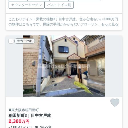
カウンターキッチン
バス・トイレ別
こだわりポイント満載の楠根3丁目中古戸建。住み心地もいい3380万円
の物件はこちらです。掃除の手間がかからないフローリン...
もっと見る
中古一戸建
東大阪市稲田新町
稲田新町3丁目中古戸建
2,380
万円
- / 80.47㎡ / 3LDK /築22年