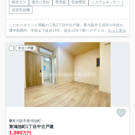
都市ガス
陽当り良好
専用庭
収納豊富
システムキッチン
浴室乾燥機
こだわりポイント満載の三島2丁目中古戸建。東大阪市立成和小学校が
通学範囲内、学校まで徒歩14分。徒歩15分で駅へのアクセ...
もっと見る
中古一戸建
東大阪市東鴻池町
東鴻池町1丁目中古戸建
1,980
万円