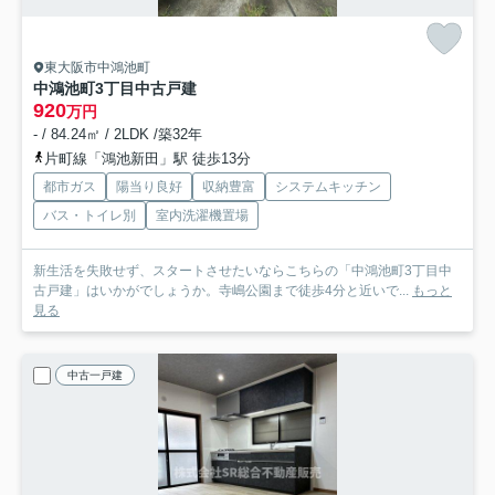
東大阪市中鴻池町
中鴻池町3丁目中古戸建
920
万円
- / 84.24㎡ / 2LDK /築32年
片町線「鴻池新田」駅 徒歩13分
都市ガス
陽当り良好
収納豊富
システムキッチン
バス・トイレ別
室内洗濯機置場
新生活を失敗せず、スタートさせたいならこちらの「中鴻池町3丁目中
古戸建」はいかがでしょうか。寺嶋公園まで徒歩4分と近いで...
もっと
見る
中古一戸建