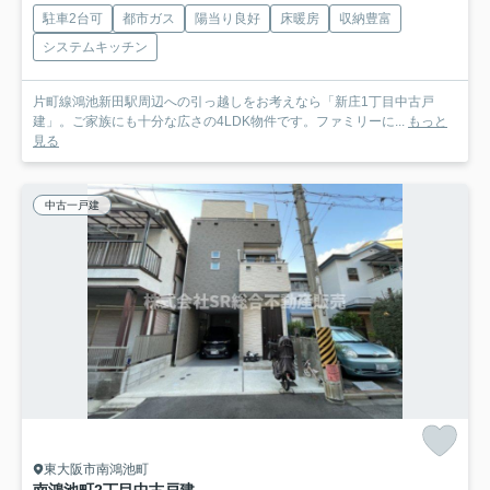
駐車2台可
都市ガス
陽当り良好
床暖房
収納豊富
システムキッチン
片町線鴻池新田駅周辺への引っ越しをお考えなら「新庄1丁目中古戸
建」。ご家族にも十分な広さの4LDK物件です。ファミリーに...
もっと
見る
中古一戸建
東大阪市南鴻池町