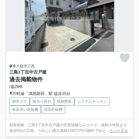
東大阪市三島
三島1丁目中古戸建
過去掲載物件
/築29年
片町線「鴻池新田」駅 徒歩15分
都市ガス
陽当り良好
収納豊富
システムキッチン
食器洗い乾燥機
浴室乾燥機
新着情報：三島1丁目中古戸建の空室情報ならコチラ。成和小学校まで
徒歩8分の立地。うれしい購入価格2480万円の物件でゆと...
もっと見る