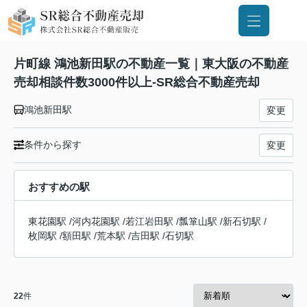
片町線 鴻池新田駅の不動産一覧｜東大阪の不動産
売却相談件数3000件以上-SR総合不動産売却
鴻池新田駅
変更
条件から探す
変更
おすすめの駅
東花園駅
/
河内花園駅
/
若江岩田駅
/
瓢箪山駅
/
新石切駅
/
枚岡駅
/
額田駅
/
荒本駅
/
吉田駅
/
石切駅
22
件