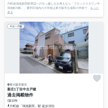
片町線鴻池新田駅周辺への引っ越しをお考えなら「フロックスタウン中
鴻池町A棟」。通学区域内の小学校は東大阪市立成和小学校で...
もっと
見る
中古一戸建
東大阪市新庄
新庄1丁目中古戸建
過去掲載物件
/築10年
片町線「鴻池新田」駅 徒歩18分