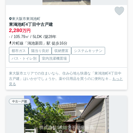
東大阪市東鴻池町
東鴻池町4丁目中古戸建
2,280
万円
- / 105.79㎡ / 5LDK /築28年
片町線「鴻池新田」駅 徒歩16分
都市ガス
陽当り良好
収納豊富
システムキッチン
バス・トイレ別
室内洗濯機置場
東大阪市エリアでの住まいなら、住み心地も快適な「東鴻池町4丁目中
古戸建」はいかがでしょうか。薬や日用品を買うのに便利なキ...
もっと
見る
中古一戸建