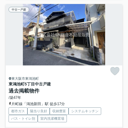
中古一戸建
東大阪市東鴻池町
東鴻池町5丁目中古戸建
過去掲載物件
/築47年
片町線「鴻池新田」駅 徒歩17分
都市ガス
陽当り良好
収納豊富
システムキッチン
バス・トイレ別
室内洗濯機置場