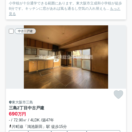
小学校が十分通学できる範囲にあります。東大阪市立成和小学校が徒歩
8分です。キッチンに窓があれば風も通るし空気の入れ替えも...
もっと
見る
中古一戸建
東大阪市三島
三島2丁目中古戸建
690
万円
- / 72.90㎡ / 4LDK /築47年
片町線「鴻池新田」駅 徒歩15分