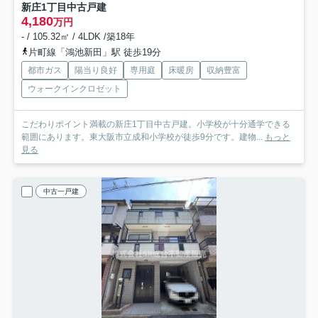
新庄1丁目中古戸建
4,180
万円
- / 105.32㎡ / 4LDK /築18年
片町線「鴻池新田」駅 徒歩19分
都市ガス
陽当り良好
専用庭
床暖房
収納豊富
ウォークインクロゼット
こだわりポイント満載の新庄1丁目中古戸建。小学校が十分通学できる
範囲にあります。東大阪市立成和小学校が徒歩9分です。建物...
もっと
見る
中古一戸建