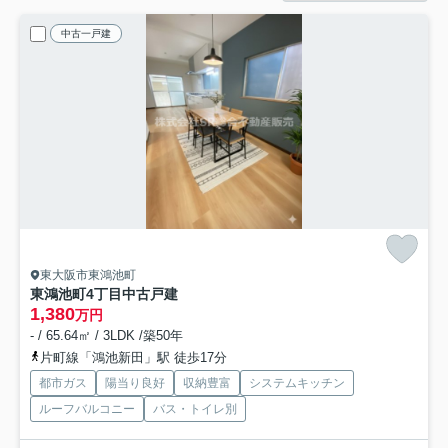
中古一戸建
東大阪市東鴻池町
東鴻池町4丁目中古戸建
1,380
万円
- / 65.64㎡ / 3LDK /築50年
片町線「鴻池新田」駅 徒歩17分
都市ガス
陽当り良好
収納豊富
システムキッチン
ルーフバルコニー
バス・トイレ別