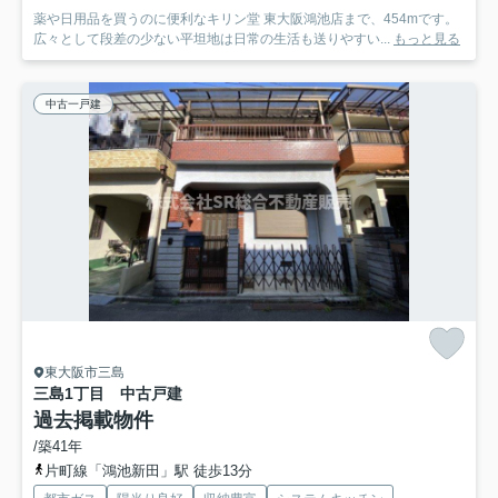
薬や日用品を買うのに便利なキリン堂 東大阪鴻池店まで、454mです。
広々として段差の少ない平坦地は日常の生活も送りやすい...
もっと見る
中古一戸建
東大阪市三島
三島1丁目 中古戸建
過去掲載物件
/築41年
片町線「鴻池新田」駅 徒歩13分