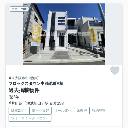
中古一戸建
東大阪市中鴻池町
フロックスタウン中鴻池町A棟
過去掲載物件
/築3年
片町線「鴻池新田」駅 徒歩15分
駐車2台可
陽当り良好
オール電化
床暖房
収納豊富
ウォークインクロゼット