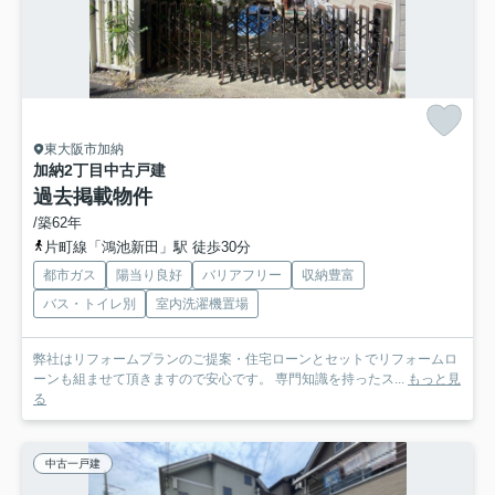
東大阪市加納
加納2丁目中古戸建
過去掲載物件
/築62年
片町線「鴻池新田」駅 徒歩30分
都市ガス
陽当り良好
バリアフリー
収納豊富
バス・トイレ別
室内洗濯機置場
弊社はリフォームプランのご提案・住宅ローンとセットでリフォームロ
ーンも組ませて頂きますので安心です。 専門知識を持ったス...
もっと見
る
中古一戸建