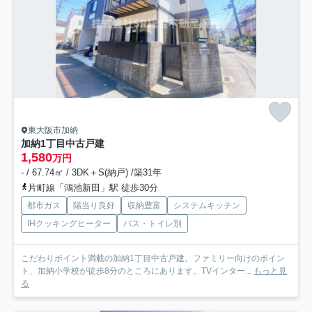
東大阪市加納
加納1丁目中古戸建
1,580
万円
- / 67.74㎡ / 3DK＋S(納戸) /築31年
片町線「鴻池新田」駅 徒歩30分
都市ガス
陽当り良好
収納豊富
システムキッチン
IHクッキングヒーター
バス・トイレ別
こだわりポイント満載の加納1丁目中古戸建。ファミリー向けのポイン
ト、加納小学校が徒歩8分のところにあります。TVインター...
もっと見
る