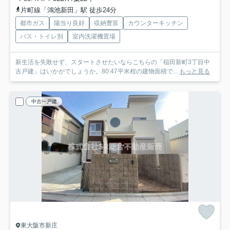
片町線「鴻池新田」駅 徒歩24分
都市ガス
陽当り良好
収納豊富
カウンターキッチン
バス・トイレ別
室内洗濯機置場
新生活を失敗せず、スタートさせたいならこちらの「稲田新町3丁目中
古戸建」はいかがでしょうか。80.47平米程の建物面積で...
もっと見る
中古一戸建
東大阪市新庄