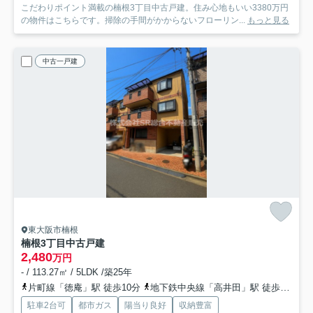
こだわりポイント満載の楠根3丁目中古戸建。住み心地もいい3380万円
の物件はこちらです。掃除の手間がかからないフローリン...
もっと見る
中古一戸建
東大阪市楠根
楠根3丁目中古戸建
2,480
万円
- / 113.27㎡ / 5LDK /築25年
片町線「徳庵」駅 徒歩10分
地下鉄中央線「高井田」駅 徒歩22分
駐車2台可
都市ガス
陽当り良好
収納豊富