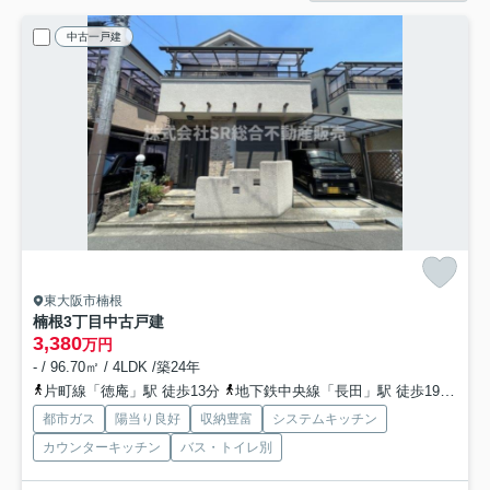
中古一戸建
東大阪市楠根
楠根3丁目中古戸建
3,380
万円
- / 96.70㎡ / 4LDK /築24年
片町線「徳庵」駅 徒歩13分
地下鉄中央線「長田」駅 徒歩19分
片
都市ガス
陽当り良好
収納豊富
システムキッチン
カウンターキッチン
バス・トイレ別