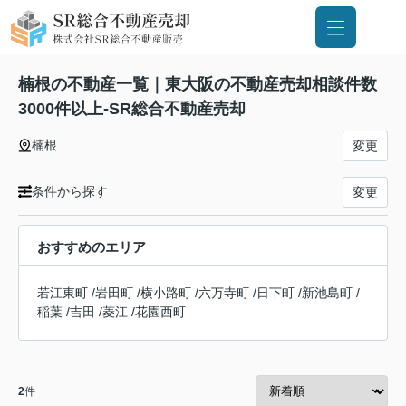
楠根の不動産一覧｜東大阪の不動産売却相談件数
3000件以上-SR総合不動産売却
楠根
変更
条件から探す
変更
おすすめのエリア
若江東町
/
岩田町
/
横小路町
/
六万寺町
/
日下町
/
新池島町
/
稲葉
/
吉田
/
菱江
/
花園西町
2
件