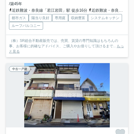
/築45年
近鉄難波・奈良線「若江岩田」駅 徒歩16分
近鉄難波・奈良線「河内花園」駅 徒歩18分
都市ガス
陽当り良好
専用庭
収納豊富
システムキッチン
ルーフバルコニー
（株）SR総合不動産販売では、売買、賃貸の専門知識はもちろんの
事、お客様に的確なアドバイス、ご購入やお借りして頂けるまで...
もっ
と見る
中古一戸建