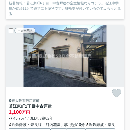
新着情報：若江東町6丁目 中古戸建の空室情報ならコチラ。若江中学
校が徒歩11分で通学にも便利です。駐輪場が付いているので...
もっと見
る
中古一戸建
東大阪市若江東町
若江東町1丁目中古戸建
1,100
万円
- / 45.75㎡ / 3LDK /築62年
近鉄難波・奈良線「河内花園」駅 徒歩10分
近鉄難波・奈良線「若江岩田」駅 徒歩13分