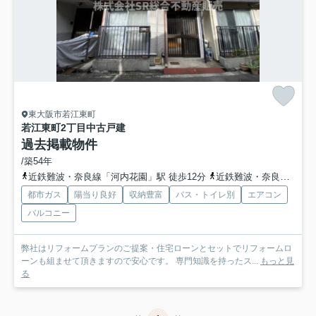
東大阪市若江東町
若江東町2丁目中古戸建
過去掲載物件
/築54年
近鉄難波・奈良線「河内花園」駅 徒歩12分
近鉄難波・奈良線「若江岩田」駅 徒歩14分
都市ガス
陽当り良好
収納豊富
バス・トイレ別
エアコン
バルコニー
弊社はリフォームプランのご提案・住宅ローンとセットでリフォームロ
ーンも組ませて頂きますので安心です。 専門知識を持ったス...
もっと見
る