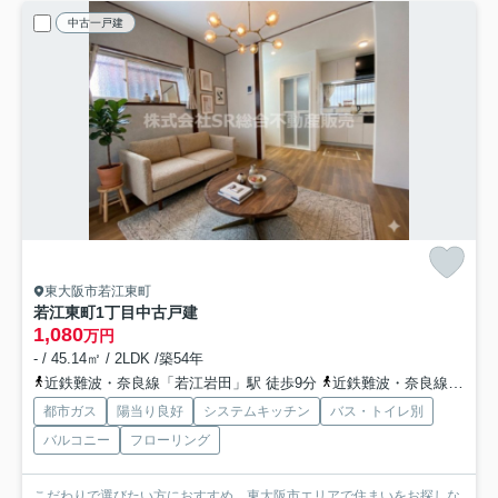
中古一戸建
東大阪市若江東町
若江東町1丁目中古戸建
1,080
万円
- / 45.14㎡ / 2LDK /築54年
近鉄難波・奈良線「若江岩田」駅 徒歩9分
近鉄難波・奈良線「河内花園」駅 徒歩15分
都市ガス
陽当り良好
システムキッチン
バス・トイレ別
バルコニー
フローリング
こだわりで選びたい方におすすめ。東大阪市エリアで住まいをお探しな