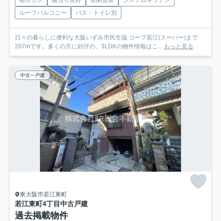
ルーフバルコニー
バス・トイレ別
日々の暮らしに便利な大阪いずみ市民生協 コープ若江(スーパー)まで
207mです。多くの方に好評の、3LDKの物件情報はこ...
もっと見る
中古一戸建
東大阪市若江東町
若江東町4丁目中古戸建
過去掲載物件