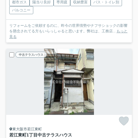
都市ガス
陽当り良好
専用庭
収納豊富
バス・トイレ別
バルコニー
リフォームをご依頼するのに、昨今の世界情勢やナフサショックの影響
を懸念されてる方もいらっしゃると思います。弊社は、工務店...
もっと
見る
中古テラスハウス
東大阪市若江東町
若江東町1丁目中古テラスハウス