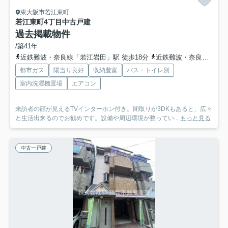
東大阪市若江東町
若江東町4丁目中古戸建
過去掲載物件
/築41年
近鉄難波・奈良線「若江岩田」駅 徒歩18分
近鉄難波・奈良線「河内花園」駅 徒歩24分
都市ガス
陽当り良好
収納豊富
バス・トイレ別
室内洗濯機置場
エアコン
来訪者の顔が見えるTVインターホン付き。間取りが3DKもあると、広々
と生活出来るのでお勧めです。設備や周辺環境が整ってい...
もっと見る
中古一戸建