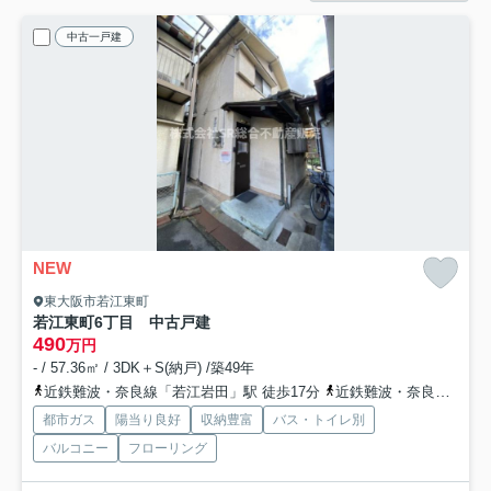
中古一戸建
NEW
東大阪市若江東町
若江東町6丁目 中古戸建
490
万円
- / 57.36㎡ / 3DK＋S(納戸) /築49年
近鉄難波・奈良線「若江岩田」駅 徒歩17分
近鉄難波・奈良線「河内花園」駅 徒歩23分
都市ガス
陽当り良好
収納豊富
バス・トイレ別
バルコニー
フローリング