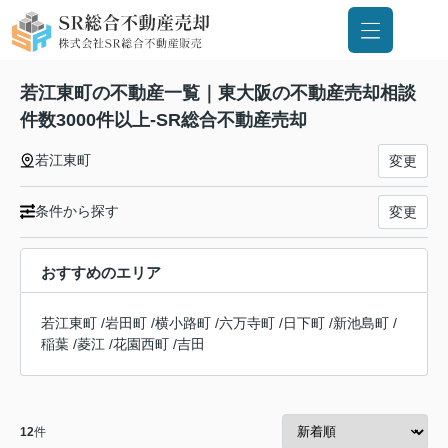
若江東町の不動産一覧｜東大阪の不動産売却相談
件数3000件以上-SR総合不動産売却
若江東町
変更
条件から探す
変更
おすすめのエリア
若江東町
/
岩田町
/
横小路町
/
六万寺町
/
日下町
/
新池島町
/
稲葉
/
菱江
/
花園西町
/
吉田
12
件