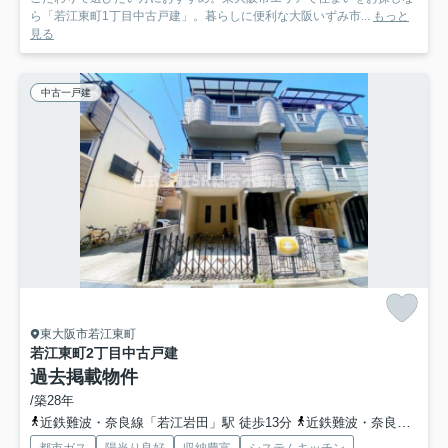
ら「若江東町1丁目中古戸建」。暮らしに便利な大阪いずみ市...
もっと
見る
中古一戸建
東大阪市若江東町
若江東町2丁目中古戸建
過去掲載物件
/築28年
近鉄難波・奈良線「若江岩田」駅 徒歩13分
近鉄難波・奈良線「河内花園」駅 徒歩16分
都市ガス
陽当り良好
収納豊富
システムキッチン