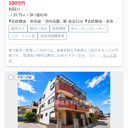
150
万円
利回り： -
- / 33.75㎡ / 3K /築61年
近鉄難波・奈良線「河内花園」駅 徒歩11分
近鉄難波・奈良線「若江岩田」駅 徒歩13分
都市ガス
陽当り良好
収納豊富
IHクッキングヒーター
バス・トイレ別
室内洗濯機置場
東大阪市に密着した当社では、多種多様な不動産をご紹介することが可
能です。 投資向け物件は弊社にお任せ下さいませ。 また、...
もっと見
る
中古一戸建