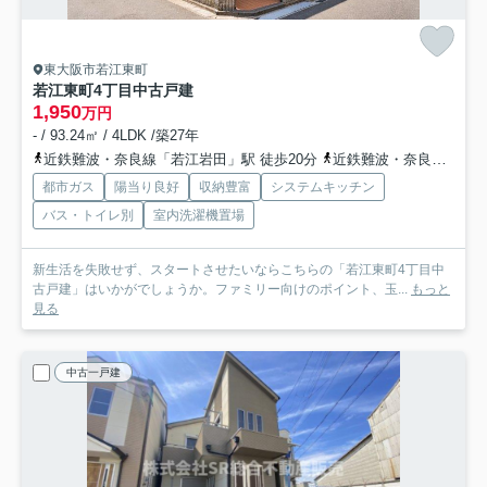
東大阪市若江東町
若江東町4丁目中古戸建
1,950
万円
- / 93.24㎡ / 4LDK /築27年
近鉄難波・奈良線「若江岩田」駅 徒歩20分
近鉄難波・奈良線「河内花園」駅 徒歩20分
都市ガス
陽当り良好
収納豊富
システムキッチン
バス・トイレ別
室内洗濯機置場
新生活を失敗せず、スタートさせたいならこちらの「若江東町4丁目中
古戸建」はいかがでしょうか。ファミリー向けのポイント、玉...
もっと
見る
中古一戸建