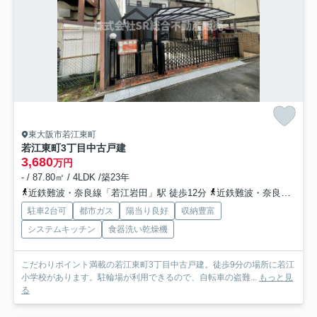
東大阪市若江東町
若江東町3丁目中古戸建
3,680
万円
- / 87.80㎡ / 4LDK /築23年
近鉄難波・奈良線「若江岩田」駅 徒歩12分
近鉄難波・奈良線「河内花園」駅 徒歩21分
駐車2台可
都市ガス
陽当り良好
収納豊富
システムキッチン
食器洗い乾燥機
こだわりポイント満載の若江東町3丁目中古戸建。徒歩9分の場所に若江
小学校があります。駐輪場が利用できるので、自転車の盗難...
もっと見
る