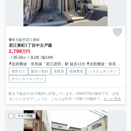
東大阪市若江東町
若江東町1丁目中古戸建
2,798
万円
- / 85.09㎡ / 3LDK /築14年
近鉄難波・奈良線「若江岩田」駅 徒歩11分
近鉄難波・奈良線「河内花園」駅 徒歩12分
都市ガス
陽当り良好
床暖房
収納豊富
システムキッチン
カウンターキッチン
駅まで徒歩11分の場所に立地しています。2980万円の物件です。お住
まいにいかがでしょうか。こちらは中古一戸建ての物件で...
もっと見る
中古一戸建