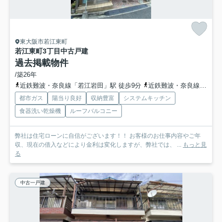
東大阪市若江東町
若江東町3丁目中古戸建
過去掲載物件
/築26年
近鉄難波・奈良線「若江岩田」駅 徒歩9分
近鉄難波・奈良線「河内花園」駅 徒歩16分
都市ガス
陽当り良好
収納豊富
システムキッチン
食器洗い乾燥機
ルーフバルコニー
弊社は住宅ローンに自信がございます！！ お客様のお仕事内容やご年
収、現在の借入などにより金利は変化しますが、弊社では、 ...
もっと見
る
中古一戸建