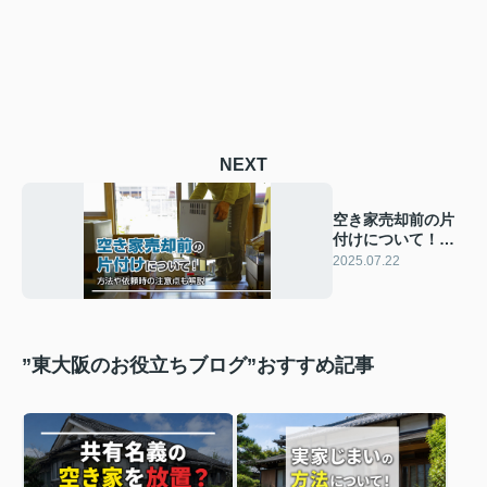
NEXT
空き家売却前の片
付けについて！方
法や依頼時の注意
2025.07.22
点も解説
”東大阪のお役立ちブログ”おすすめ記事