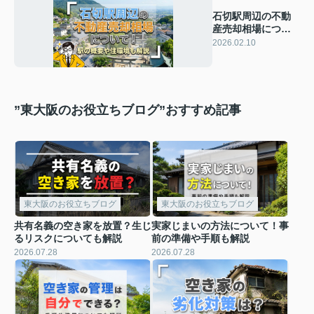
石切駅周辺の不動
産売却相場につい
て！駅の概要や住
2026.02.10
環境も解説
”東大阪のお役立ちブログ”おすすめ記事
東大阪のお役立ちブログ
東大阪のお役立ちブログ
共有名義の空き家を放置？生じ
実家じまいの方法について！事
るリスクについても解説
前の準備や手順も解説
2026.07.28
2026.07.28