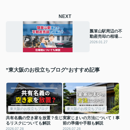
NEXT
瓢箪山駅周辺の不
動産売却の相場
は？住環境につい
2026.01.27
ても解説
”東大阪のお役立ちブログ”おすすめ記事
東大阪のお役立ちブログ
東大阪のお役立ちブログ
共有名義の空き家を放置？生じ
実家じまいの方法について！事
るリスクについても解説
前の準備や手順も解説
2026.07.28
2026.07.28