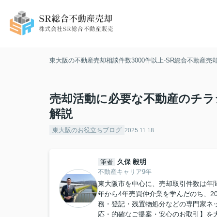
東大阪の不動産売却相談件数3000件以上-SR総合不動産売
売却活動に必要な不動産のチラ
解説
東大阪のお役立ちブログ
2025.11.18
久保 毅明
筆者
不動産キャリア9年
東大阪市を中心に、売却取引件数は年間約
年から4年売買仲介業を学んだのち、2
務・登記・残置物処分などの専門家ネ
応・的確なご提案・安心のお取引】を