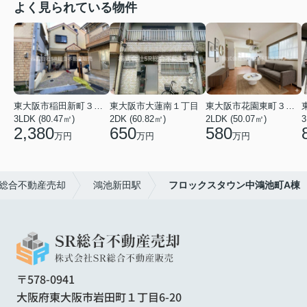
よく見られている物件
東大阪市稲田新町３丁目
東大阪市大蓮南１丁目
東大阪市花園東町３丁目
3LDK (80.47㎡)
2DK (60.82㎡)
2LDK (50.07㎡)
3
2,380
650
580
万円
万円
万円
R総合不動産売却
鴻池新田駅
フロックスタウン中鴻池町A棟
〒578-0941
大阪府東大阪市岩田町１丁目6-20