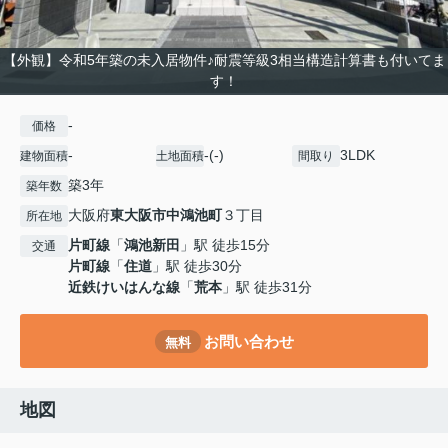
【外観】令和5年築の未入居物件♪耐震等級3相当構造計算書も付いてま
す！
-
価格
-
-(-)
3LDK
建物面積
土地面積
間取り
築3年
築年数
大阪府
東大阪市
中鴻池町
３丁目
所在地
片町線
「
鴻池新田
」駅 徒歩15分
交通
片町線
「
住道
」駅 徒歩30分
近鉄けいはんな線
「
荒本
」駅 徒歩31分
お問い合わせ
無料
地図