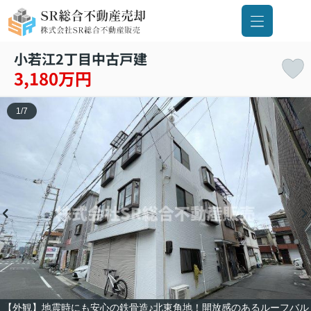
小若江2丁目中古戸建
3,180万円
1
/
7
【外観】地震時にも安心の鉄骨造♪北東角地！開放感のあるルーフバル