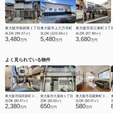
東大阪市上六万寺町
東大阪市若江東町３丁
東大阪市御厨東１丁目
3LDK (103.68㎡)
4LDK (87.80㎡)
4LDK (99.37㎡)
5,480
3,680
3,480
万円
万円
万円
よく見られている物件
東大阪市稲田新町３丁目
東大阪市大蓮南１丁目
東大阪市花園東町３丁目
3LDK (80.47㎡)
2DK (60.82㎡)
2LDK (50.07㎡)
3
2,380
650
580
万円
万円
万円