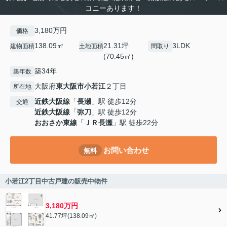
コニーあります！
3,180万円
価格
138.09㎡
21.31坪
3LDK
建物面積
土地面積
間取り
(70.45㎡)
築34年
築年数
大阪府
東大阪市
小若江
２丁目
所在地
近鉄大阪線
「
長瀬
」駅 徒歩12分
交通
近鉄大阪線
「
弥刀
」駅 徒歩12分
おおさか東線
「
ＪＲ長瀬
」駅 徒歩22分
お問い合わせ
無料
小若江2丁目中古戸建の販売中物件
3,180万円
41.77坪(138.09㎡)