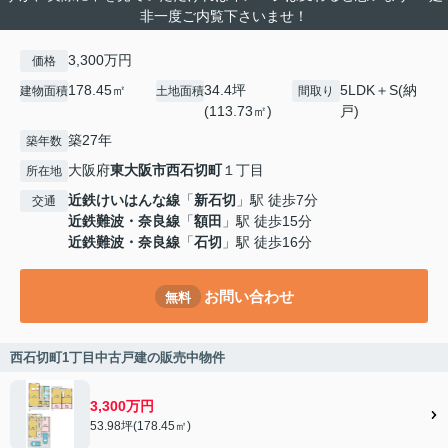
非一度ご内覧下さいませ！
3,300万円
価格
178.45㎡
34.4坪
5LDK＋S(納
建物面積
土地面積
間取り
(113.73㎡)
戸)
築27年
築年数
大阪府
東大阪市
西石切町
１丁目
所在地
近鉄けいはんな線
「
新石切
」駅 徒歩7分
交通
近鉄難波・奈良線
「
額田
」駅 徒歩15分
近鉄難波・奈良線
「
石切
」駅 徒歩16分
お問い合わせ
無料
西石切町1丁目中古戸建の販売中物件
3,300万円
53.98坪(178.45㎡)