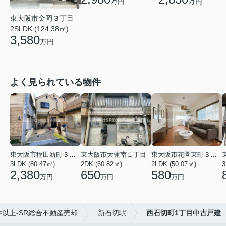
万円
万円
東大阪市金岡３丁目
2SLDK (124.38㎡)
3,580
万円
よく見られている物件
東大阪市稲田新町３丁目
東大阪市大蓮南１丁目
東大阪市花園東町３丁目
3LDK (80.47㎡)
2DK (60.82㎡)
2LDK (50.07㎡)
3
2,380
650
580
万円
万円
万円
以上-SR総合不動産売却
新石切駅
西石切町1丁目中古戸建