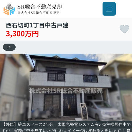
西石切町1丁目中古戸建
3,300万円
1
/
1
【外観】駐車スペース2台分、太陽光発電システム有♪ 売主様居住中で
すが、実際に中を見ていただければイメージは変わると思います！ 是