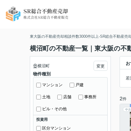
東大阪の不動産売却相談件数3000件以上-SR総合不動産売
横沼町の不動産一覧｜東大阪の不動産
お
横沼町
変更
物件種別
若
マンション
戸建
土地
店舗
事務所
2
件
ビル・その他
中古
投資用
区分マンション