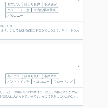
都市ガス
陽当り良好
収納豊富
バス・トイレ別
室内洗濯機置場
バルコニー
連絡ください。
ります。少しでも投資家様に利益を出せるよう、サポートをお
都市ガス
陽当り良好
収納豊富
バス・トイレ別
バルコニー
フローリング
しょうか。価格650万円の物件で、ゆとりのある豊かな生活
動産の購入は大きなお買い物です。そこで失敗しないためにも、