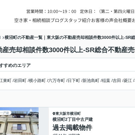
営業時間：10:00～19：00
定休日：（第二・第四火曜日
空き家・相続相談
ブログ
スタッフ紹介
お客様の声
会社概要
横沼町の不動産一覧｜東大阪の不動産売却相談件数3000件以上-SR
却
売却相談件数3000件以上-SR総合不動産売
すすめのエリア
江東町
/
岩田町
/
横小路町
/
六万寺町
/
日下町
/
新池島町
/
稲葉
/
吉田
/
菱江
/
一戸建
東大阪市
横沼町
横沼町2丁目中古戸建
過去掲載物件