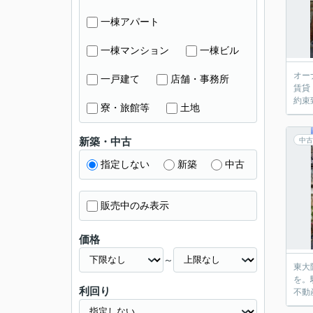
一棟アパート
一棟マンション
一棟ビル
オー
一戸建て
店舗・事務所
賃貸
約束
寮・旅館等
土地
新築・中古
中古
指定しない
新築
中古
販売中のみ表示
価格
～
東大
を。
利回り
不動