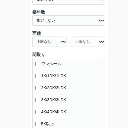
築年数
面積
～
間取り
ワンルーム
1K/1DK/1LDK
2K/2DK/2LDK
3K/3DK/3LDK
4K/4DK/4LDK
5K以上