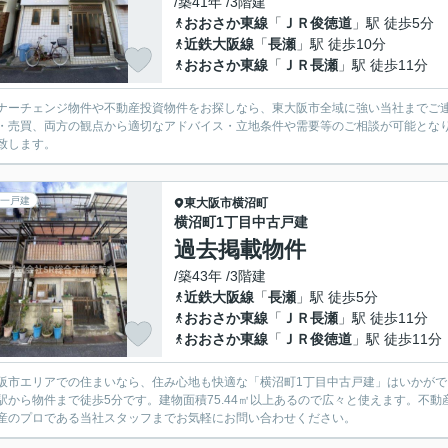
/築41年 /3階建
おおさか東線
「
ＪＲ俊徳道
」駅 徒歩5分
近鉄大阪線
「
長瀬
」駅 徒歩10分
おおさか東線
「
ＪＲ長瀬
」駅 徒歩11分
ナーチェンジ物件や不動産投資物件をお探しなら、東大阪市全域に強い当社までご
・売買、両方の観点から適切なアドバイス・立地条件や需要等のご相談が可能とな
致します。
一戸建
東大阪市
横沼町
横沼町1丁目中古戸建
過去掲載物件
/築43年 /3階建
近鉄大阪線
「
長瀬
」駅 徒歩5分
おおさか東線
「
ＪＲ長瀬
」駅 徒歩11分
おおさか東線
「
ＪＲ俊徳道
」駅 徒歩11分
阪市エリアでの住まいなら、住み心地も快適な「横沼町1丁目中古戸建」はいかがで
駅から物件まで徒歩5分です。建物面積75.44㎡以上あるので広々と使えます。不
産のプロである当社スタッフまでお気軽にお問い合わせください。