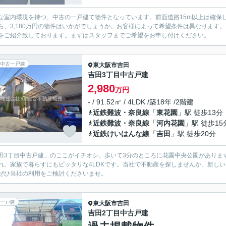
な室内環境を持つ、中古の一戸建て物件となっています。前面道路15m以上は確保
ら、3,180万円の物件はいかがでしょうか。お客様によって希望条件は異なります
をご紹介致しております。まずはスタッフまでご希望をお申し付けください。
中古一戸建
東大阪市
吉田
吉田3丁目中古戸建
2,980
万円
- / 91.52㎡ / 4LDK /築18年 /2階建
近鉄難波・奈良線
「
東花園
」駅 徒歩13分
近鉄難波・奈良線
「
河内花園
」駅 徒歩15
近鉄けいはんな線
「
吉田
」駅 徒歩20分
田3丁目中古戸建」のここがイチオシ。歩いて3分のところに花園中央公園がありま
れ、家族で暮らすにもピッタリな4LDKです。当社で不動産を探しませんか。新し
ぜひ当社の利用をご検討くださいませ。
一戸建
東大阪市
吉田
吉田2丁目中古戸建