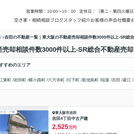
営業時間：10:00～19：00
定休日：（第二・第四火曜日
空き家・相続相談
ブログ
スタッフ紹介
お客様の声
会社概要
吉田の不動産一覧｜東大阪の不動産売却相談件数3000件以上-SR総
却
却相談件数3000件以上-SR総合不動産売却
すすめのエリア
江東町
/
岩田町
/
横小路町
/
六万寺町
/
日下町
/
新池島町
/
稲葉
/
吉田
/
菱江
/
中古一戸建
東大阪市
吉田
吉田4丁目中古戸建
2,525
万円