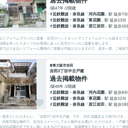
過去掲載物件
/築47年 /2階建
近鉄難波・奈良線
「
河内花園
」駅 徒歩7分
近鉄難波・奈良線
「
東花園
」駅 徒歩13分
近鉄難波・奈良線
「
若江岩田
」駅 徒歩16
はリフォームプランのご提案・住宅ローンとセットでリフォームローンも組ませて
知識を持ったスタッフがお客様にあった住宅ローンのご提案を致します。
様ではできないリフォーム費用のご提案が可能となりますので、是非一度、ご相談
一戸建
東大阪市
吉田
吉田3丁目中古戸建
過去掲載物件
/築48年 /2階建
近鉄難波・奈良線
「
河内花園
」駅 徒歩8分
近鉄難波・奈良線
「
東花園
」駅 徒歩12分
近鉄難波・奈良線
「
若江岩田
」駅 徒歩18
一度見ていただきたい、「吉田3丁目中古戸建」です。万代 花園店まで467mです
。内覧可能な物件で、生活をイメージしてから物件をお選びいただけます。一戸建
線河内花園付近で住まい探しをするのであれば、知識豊富な当社スタッフまでご連