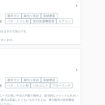
都市ガス
陽当り良好
収納豊富
分
バス・トイレ別
室内洗濯機置場
エアコン
頂きますので安心です。
下さいませ。
都市ガス
陽当り良好
収納豊富
分
バス・トイレ別
バルコニー
フローリング
。ニーズの高い中古の戸建て物件は、経済的なメリットも大きい
て購入は妥協したくないものですよね。東大阪市の近鉄難波・
絡ください。