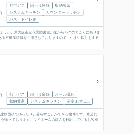
都市ガス
陽当り良好
収納豊富
システムキッチン
カウンターキッチン
分
バス・トイレ別
ょうか。東大阪市立花園図書館が家から77mのところにありま
市にある不動産情報をご用意しておりますので、住まい探しをする
都市ガス
陽当り良好
オール電化
分
収納豊富
システムキッチン
浴室１坪以上
㎡の建物面積でゆったりと暮らすことができる物件です。水道代
社が承っております。マイホームの購入を検討しているお客様