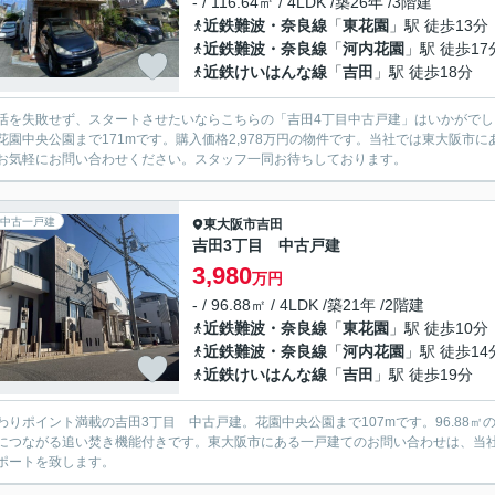
- / 116.64㎡ / 4LDK /築26年 /3階建
近鉄難波・奈良線
「
東花園
」駅 徒歩13分
近鉄難波・奈良線
「
河内花園
」駅 徒歩17
近鉄けいはんな線
「
吉田
」駅 徒歩18分
活を失敗せず、スタートさせたいならこちらの「吉田4丁目中古戸建」はいかがでし
花園中央公園まで171mです。購入価格2,978万円の物件です。当社では東大阪
お気軽にお問い合わせください。スタッフ一同お待ちしております。
中古一戸建
東大阪市
吉田
吉田3丁目 中古戸建
3,980
万円
- / 96.88㎡ / 4LDK /築21年 /2階建
近鉄難波・奈良線
「
東花園
」駅 徒歩10分
近鉄難波・奈良線
「
河内花園
」駅 徒歩14
近鉄けいはんな線
「
吉田
」駅 徒歩19分
わりポイント満載の吉田3丁目 中古戸建。花園中央公園まで107mです。96.88
につながる追い焚き機能付きです。東大阪市にある一戸建てのお問い合わせは、当
ポートを致します。