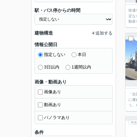
駅・バス停からの時間
快適
定な
動産
建物構造
追加する
情報公開日
指定しない
本日
3日以内
1週間以内
画像・動画あり
画像あり
「吉
に優
動画あり
う。
パノラマあり
中古
条件