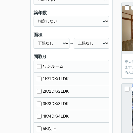
築年数
面積
～
間取り
東大
ワンルーム
ます
ろん
1K/1DK/1LDK
2K/2DK/2LDK
3K/3DK/3LDK
4K/4DK/4LDK
5K以上