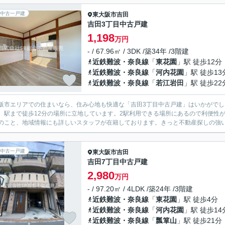
中古一戸建
東大阪市
吉田
吉田3丁目中古戸建
1,198
万円
- / 67.96㎡ / 3DK /築34年 /3階建
近鉄難波・奈良線
「
東花園
」駅 徒歩12分
近鉄難波・奈良線
「
河内花園
」駅 徒歩13
近鉄難波・奈良線
「
若江岩田
」駅 徒歩22
阪市エリアでの住まいなら、住み心地も快適な「吉田3丁目中古戸建」はいかがでし
。駅まで徒歩12分の場所に立地しています。2駅利用できる場所にあるので利便性
のこと、地域情報にも詳しいスタッフが在籍しております。きっと不動産探しの強
中古一戸建
東大阪市
吉田
吉田7丁目中古戸建
2,980
万円
- / 97.20㎡ / 4LDK /築24年 /3階建
近鉄難波・奈良線
「
東花園
」駅 徒歩4分
近鉄難波・奈良線
「
河内花園
」駅 徒歩14
近鉄難波・奈良線
「
瓢箪山
」駅 徒歩21分