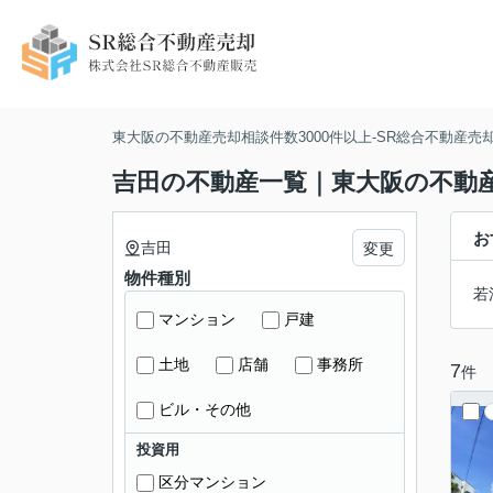
東大阪の不動産売却相談件数3000件以上-SR総合不動産売
吉田の不動産一覧｜東大阪の不動産売
お
吉田
変更
物件種別
若
マンション
戸建
土地
店舗
事務所
7
件
ビル・その他
投資用
区分マンション