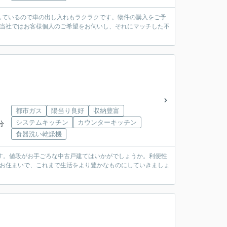
しているので車の出し入れもラクラクです。物件の購入をご予
。当社ではお客様個人のご希望をお伺いし、それにマッチした不
都市ガス
陽当り良好
収納豊富
システムキッチン
カウンターキッチン
分
食器洗い乾燥機
す。値段がお手ごろな中古戸建てはいかがでしょうか。利便性
いお住まいで、これまで生活をより豊かなものにしていきましょ