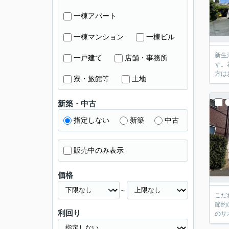
一棟アパート
一棟マンション
一棟ビル
新生
一戸建て
店舗・事務所
す。
方は
寮・旅館等
土地
新築・中古
指定しない
新築
中古
販売中のみ表示
価格
～
こだ
節約
利回り
のサ