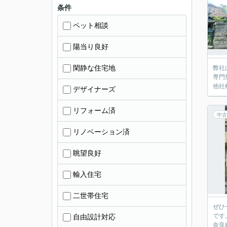
条件
ペット相談
陽当り良好
閑静な住宅地
弊社
専門
他社
デザイナーズ
リフォーム済
中古
リノベーション済
眺望良好
輸入住宅
二世帯住宅
ぜひ
です
自由設計対応
奈良