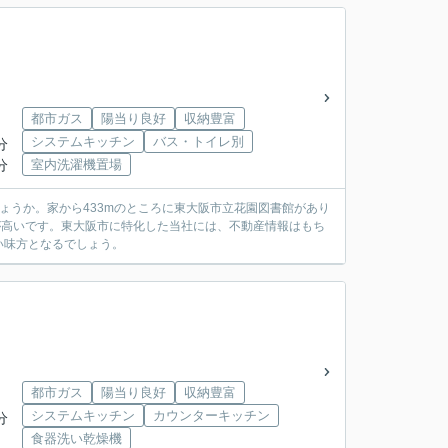
都市ガス
陽当り良好
収納豊富
システムキッチン
バス・トイレ別
分
分
室内洗濯機置場
ょうか。家から433mのところに東大阪市立花園図書館があり
が高いです。東大阪市に特化した当社には、不動産情報はもち
い味方となるでしょう。
都市ガス
陽当り良好
収納豊富
システムキッチン
カウンターキッチン
分
食器洗い乾燥機