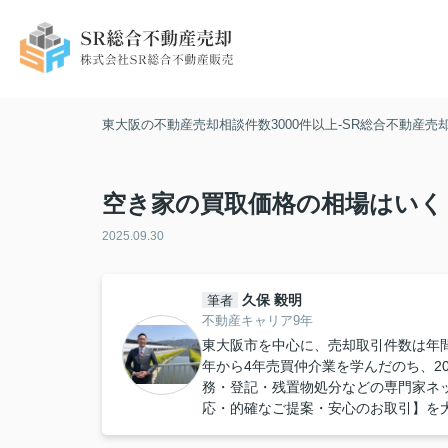
東大阪の不動産売却相談件数3000件以上-SR総合不動産売
空き家の買取価格の相場はいく
2025.09.30
久保 毅明
筆者
不動産キャリア9年
東大阪市を中心に、売却取引件数は年間約
年から4年売買仲介業を学んだのち、2
務・登記・残置物処分などの専門家ネ
応・的確なご提案・安心のお取引】を