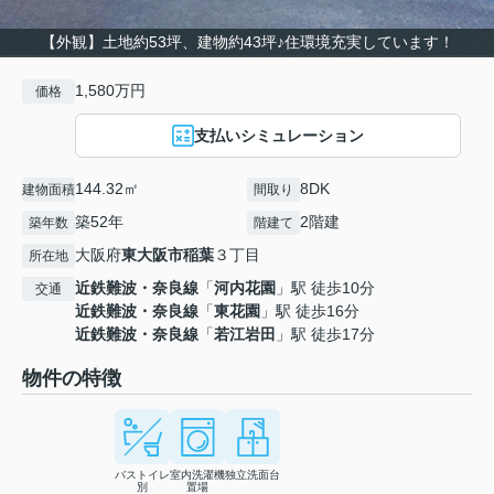
【外観】土地約53坪、建物約43坪♪住環境充実しています！
1,580万円
価格
支払いシミュレーション
144.32㎡
8DK
建物面積
間取り
築52年
2階建
築年数
階建て
大阪府
東大阪市
稲葉
３丁目
所在地
近鉄難波・奈良線
「
河内花園
」駅 徒歩10分
交通
近鉄難波・奈良線
「
東花園
」駅 徒歩16分
近鉄難波・奈良線
「
若江岩田
」駅 徒歩17分
物件の特徴
バストイレ
室内洗濯機
独立洗面台
別
置場