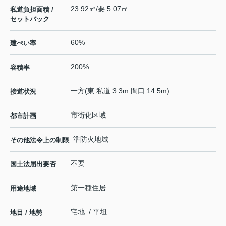
23.92㎡/要 5.07㎡
私道負担面積 /
セットバック
60%
建ぺい率
200%
容積率
一方(東 私道 3.3m 間口 14.5m)
接道状況
市街化区域
都市計画
準防火地域
その他法令上の制限
不要
国土法届出要否
第一種住居
用途地域
宅地 / 平坦
地目 / 地勢