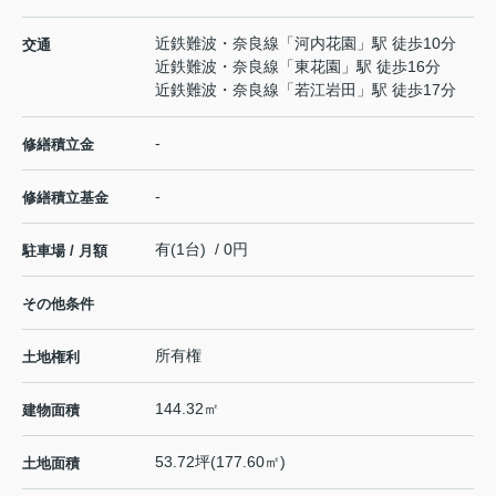
近鉄難波・奈良線
「
河内花園
」駅 徒歩10分
交通
近鉄難波・奈良線
「
東花園
」駅 徒歩16分
近鉄難波・奈良線
「
若江岩田
」駅 徒歩17分
-
修繕積立金
-
修繕積立基金
有(1台) / 0円
駐車場 / 月額
その他条件
所有権
土地権利
144.32㎡
建物面積
53.72坪(177.60㎡)
土地面積