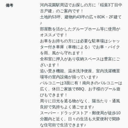
河内花園駅周辺でお探しの方に「稲葉3丁目中
備考
古戸建」のご案内です！
土地約53坪、建物約43坪の広々8DK・2F建て
♪
部屋数を活かしたグループホーム等に使用が
オススメです！
お車をお持ちの方には必要な駐車場はシャッ
ター付き車庫（車種による）でお車・バイク
を雨、風から守れます！
全和室に押入があり収納スペースは豊富にご
ざいます！
追い焚き機能、温水洗浄便座、室内洗濯機置
場等の室内設備が揃っています♪
バルコニーは3面に有！南向きのバルコニーは
広く、休日ご家族でBBQ、お子様のプール遊
びもできます！
周りに日光を遮る物がなく、陽当たり・通風
良好で気持ちよく過ごせます♪
スーパー・ドラッグストア・郵便局が徒歩10
分圏内と近く、日々の生活も大変便利で閑静
な住宅街で生活できます♪