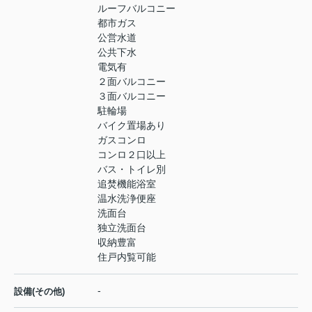
ルーフバルコニー
都市ガス
公営水道
公共下水
電気有
２面バルコニー
３面バルコニー
駐輪場
バイク置場あり
ガスコンロ
コンロ２口以上
バス・トイレ別
追焚機能浴室
温水洗浄便座
洗面台
独立洗面台
収納豊富
住戸内覧可能
-
設備(その他)