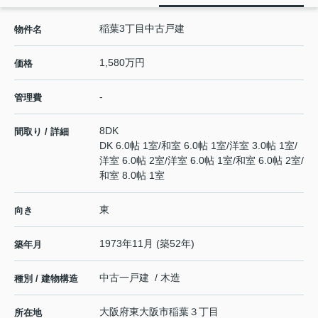
稲葉3丁目中古戸建
物件名
1,580万円
価格
-
管理費
8DK
間取り / 詳細
DK 6.0帖 1室
/
和室 6.0帖 1室
/
洋室 3.0帖 1室
/
洋室 6.0帖 2室
/
洋室 6.0帖 1室
/
和室 6.0帖 2室
/
和室 8.0帖 1室
東
向き
1973年11月 (築52年)
築年月
中古一戸建 / 木造
種別 / 建物構造
大阪府
東大阪市
稲葉
３丁目
所在地