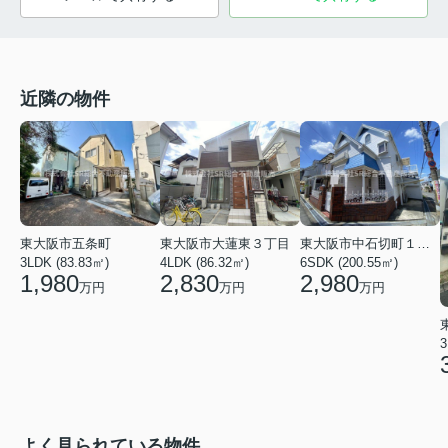
近隣の物件
東大阪市大蓮東３丁目
東大阪市中石切町１丁目
東大阪市五条町
4LDK (86.32㎡)
6SDK (200.55㎡)
3LDK (83.83㎡)
2,830
2,980
1,980
万円
万円
万円
3
よく見られている物件