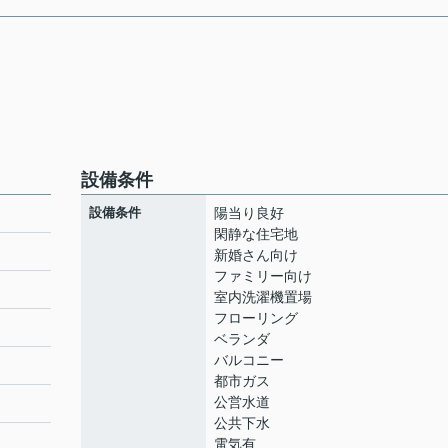
設備条件
設備条件
陽当り良好
閑静な住宅地
新婚さん向け
ファミリー向け
室内洗濯機置場
フローリング
ベランダ
バルコニー
都市ガス
公営水道
公共下水
電気有