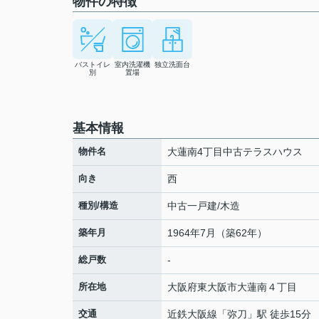
物件の特徴
バストイレ
室内洗濯機
独立洗面台
別
置場
基本情報
物件名
大蓮南4丁目中古テラスハウス
向き
西
種別/構造
中古一戸建/木造
築年月
1964年7月（築62年）
総戸数
-
所在地
大阪府
東大阪市
大蓮南
４丁目
交通
近鉄大阪線
「
弥刀
」駅 徒歩15分