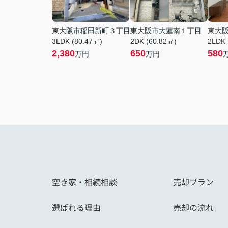
東大阪市稲田新町３丁目
東大阪市大蓮南１丁目
東大
3LDK (80.47㎡)
2DK (60.82㎡)
2LDK 
2,380
650
580
万円
万円
空き家・相続相談
売却プラン
選ばれる理由
売却の流れ