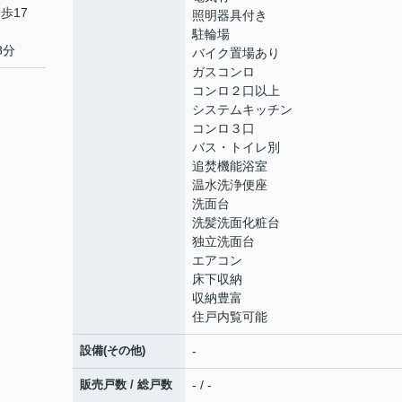
歩17
照明器具付き
駐輪場
8分
バイク置場あり
ガスコンロ
コンロ２口以上
システムキッチン
コンロ３口
バス・トイレ別
追焚機能浴室
温水洗浄便座
洗面台
洗髪洗面化粧台
独立洗面台
エアコン
床下収納
収納豊富
住戸内覧可能
設備(その他)
-
販売戸数 / 総戸数
- / -