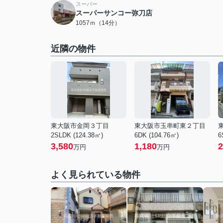
スーパー
スーパーサンコー弥刀店
1057ｍ（14分）
近隣の物件
東大阪市金岡３丁目
東大阪市玉串町東２丁目
2SLDK (124.38㎡)
6DK (104.76㎡)
6
3,580
1,180
2
万円
万円
よく見られている物件