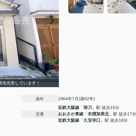
環境充実しています！
1964年7月(築62年)
築年
近鉄大阪線
「
弥刀
」駅 徒歩15分
おおさか東線
「
衣摺加美北
」駅 徒歩17
交通
近鉄大阪線
「
久宝寺口
」駅 徒歩18分