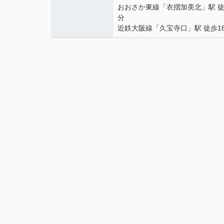
おおさか東線
「
衣摺加美北
」駅 徒
分
近鉄大阪線
「
久宝寺口
」駅 徒歩1