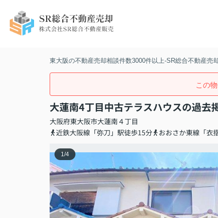
東大阪の不動産売却相談件数3000件以上-SR総合不動産売
この物
大蓮南4丁目中古テラスハウスの過去
大阪府
東大阪市
大蓮南
４丁目
近鉄大阪線「弥刀」駅徒歩15分
おおさか東線「衣摺
1
/
4