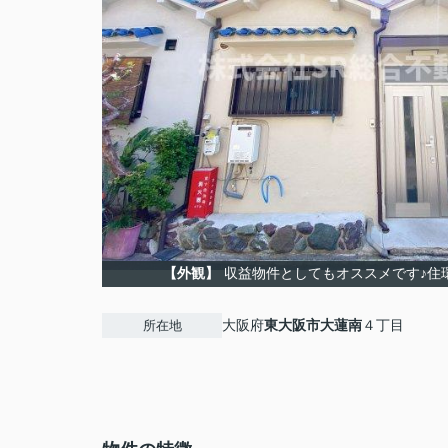
【外観】
収益物件としてもオススメです♪住
大阪府
東大阪市
大蓮南
４丁目
所在地