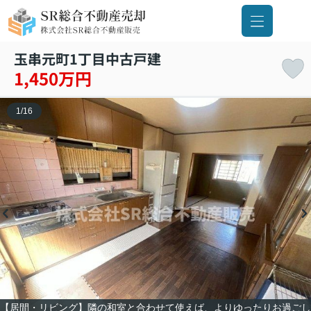
玉串元町1丁目中古戸建
1,450万円
1
/
16
【居間・リビング】隣の和室と合わせて使えば、よりゆったりお過ごし