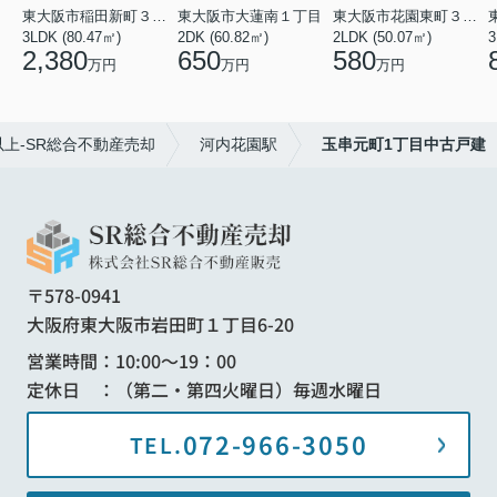
東大阪市稲田新町３丁目
東大阪市大蓮南１丁目
東大阪市花園東町３丁目
3LDK (80.47㎡)
2DK (60.82㎡)
2LDK (50.07㎡)
3
2,380
650
580
万円
万円
万円
上-SR総合不動産売却
河内花園駅
玉串元町1丁目中古戸建
〒578-0941
大阪府東大阪市岩田町１丁目6-20
営業時間：10:00～19：00
定休日 ：（第二・第四火曜日）毎週水曜日
072-966-3050
TEL.