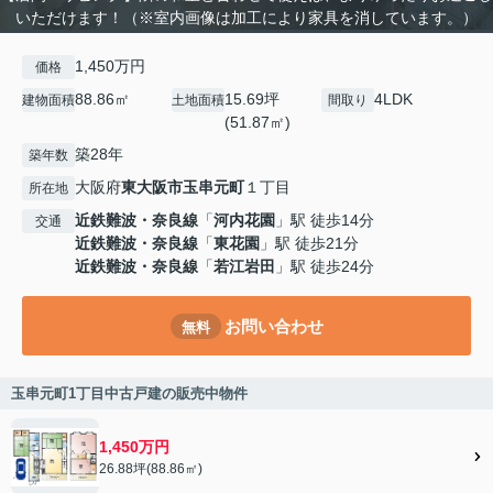
いただけます！（※室内画像は加工により家具を消しています。）
1,450万円
価格
88.86㎡
15.69坪
4LDK
建物面積
土地面積
間取り
(51.87㎡)
築28年
築年数
大阪府
東大阪市
玉串元町
１丁目
所在地
近鉄難波・奈良線
「
河内花園
」駅 徒歩14分
交通
近鉄難波・奈良線
「
東花園
」駅 徒歩21分
近鉄難波・奈良線
「
若江岩田
」駅 徒歩24分
お問い合わせ
無料
玉串元町1丁目中古戸建の販売中物件
1,450万円
26.88坪(88.86㎡)