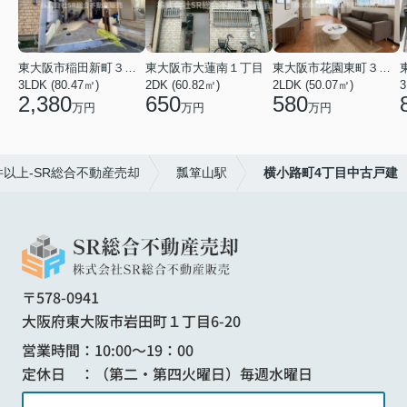
東大阪市稲田新町３丁目
東大阪市大蓮南１丁目
東大阪市花園東町３丁目
3LDK (80.47㎡)
2DK (60.82㎡)
2LDK (50.07㎡)
3
2,380
650
580
万円
万円
万円
以上-SR総合不動産売却
瓢箪山駅
横小路町4丁目中古戸建
〒578-0941
大阪府東大阪市岩田町１丁目6-20
営業時間：10:00～19：00
定休日 ：（第二・第四火曜日）毎週水曜日