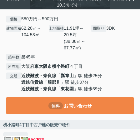
10.3％です！
580万円～590万円
価格
62.20㎡～
11.91坪～
3DK
建物面積
土地面積
間取り
104.53㎡
20.5坪
(39.38㎡～
67.77㎡)
築45年
築年数
大阪府
東大阪市
横小路町
４丁目
所在地
近鉄難波・奈良線
「
瓢箪山
」駅 徒歩25分
交通
近鉄信貴線
「
服部川
」駅 徒歩37分
近鉄難波・奈良線
「
東花園
」駅 徒歩39分
お問い合わせ
無料
横小路町4丁目中古戸建の販売中物件
580万円