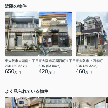
近隣の物件
東大阪市大蓮南１丁目
東大阪市花園西町１丁目
東大阪市上四条町
2DK (60.82㎡)
3DK (53.04㎡)
3DK (39.32㎡)
650
420
460
万円
万円
万円
よく見られている物件