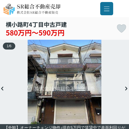
横小路町4丁目中古戸建
580万円～590万円
1
/
6
【外観】オーナーチェンジ物件♪現在5万円で賃貸中で表面利回りが