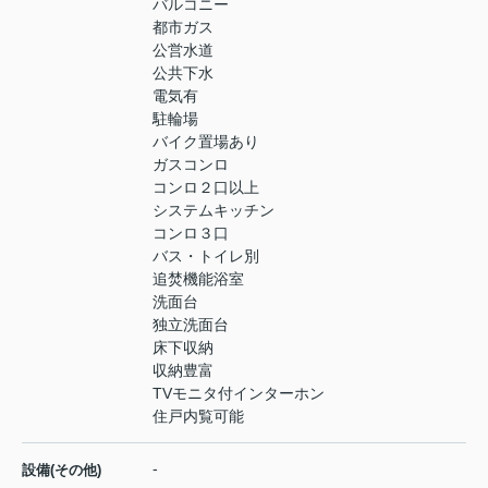
バルコニー
都市ガス
公営水道
公共下水
電気有
駐輪場
バイク置場あり
ガスコンロ
コンロ２口以上
システムキッチン
コンロ３口
バス・トイレ別
追焚機能浴室
洗面台
独立洗面台
床下収納
収納豊富
TVモニタ付インターホン
住戸内覧可能
-
設備(その他)