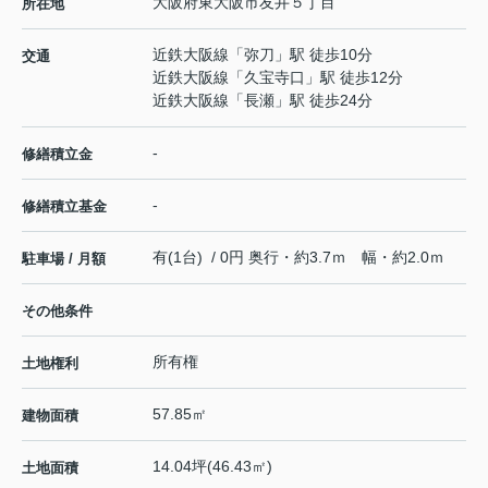
大阪府
東大阪市
友井
５丁目
所在地
近鉄大阪線
「
弥刀
」駅 徒歩10分
交通
近鉄大阪線
「
久宝寺口
」駅 徒歩12分
近鉄大阪線
「
長瀬
」駅 徒歩24分
-
修繕積立金
-
修繕積立基金
有(1台) / 0円 奥行・約3.7ｍ 幅・約2.0ｍ
駐車場 / 月額
その他条件
所有権
土地権利
57.85㎡
建物面積
14.04坪(46.43㎡)
土地面積