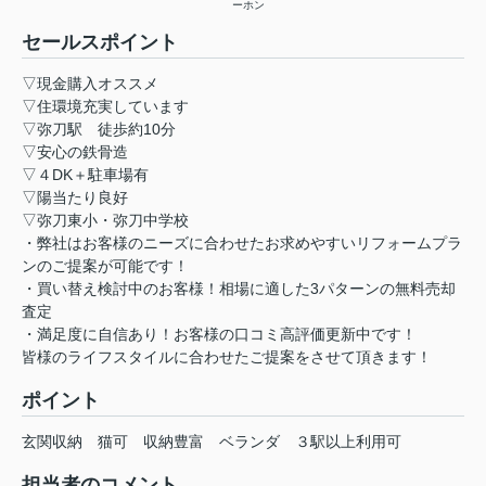
ーホン
セールスポイント
▽現金購入オススメ
▽住環境充実しています
▽弥刀駅 徒歩約10分
▽安心の鉄骨造
▽４DK＋駐車場有
▽陽当たり良好
▽弥刀東小・弥刀中学校
・弊社はお客様のニーズに合わせたお求めやすいリフォームプラ
ンのご提案が可能です！
・買い替え検討中のお客様！相場に適した3パターンの無料売却
査定
・満足度に自信あり！お客様の口コミ高評価更新中です！
皆様のライフスタイルに合わせたご提案をさせて頂きます！
ポイント
玄関収納
猫可
収納豊富
ベランダ
３駅以上利用可
担当者のコメント