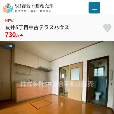
NEW
友井5丁目中古テラスハウス
730
万円
1
/
30