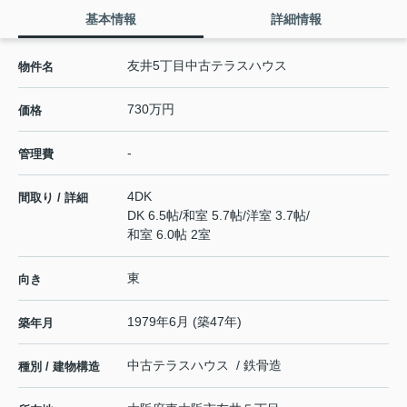
基本情報
詳細情報
友井5丁目中古テラスハウス
物件名
730万円
価格
-
管理費
4DK
間取り / 詳細
DK 6.5帖
/
和室 5.7帖
/
洋室 3.7帖
/
和室 6.0帖 2室
東
向き
1979年6月 (築47年)
築年月
中古テラスハウス / 鉄骨造
種別 / 建物構造