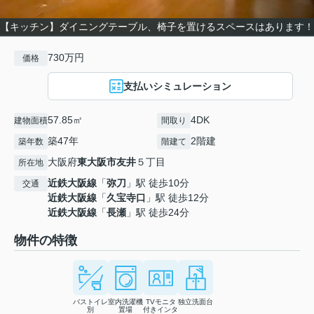
【キッチン】ダイニングテーブル、椅子を置けるスペースはあります！
730万円
価格
支払いシミュレーション
57.85㎡
4DK
建物面積
間取り
築47年
2階建
築年数
階建て
大阪府
東大阪市
友井
５丁目
所在地
近鉄大阪線
「
弥刀
」駅 徒歩10分
交通
近鉄大阪線
「
久宝寺口
」駅 徒歩12分
近鉄大阪線
「
長瀬
」駅 徒歩24分
物件の特徴
バストイレ
室内洗濯機
TVモニタ
独立洗面台
別
置場
付きインタ