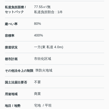
77.55㎡/無
私道負担面積 /
セットバック
私道負担割合 : 1/8
80%
建ぺい率
400%
容積率
一方(東 私道 4.0m)
接道状況
市街化区域
都市計画
準防火地域
その他法令上の制限
不要
国土法届出要否
商業
用途地域
宅地 / 平坦
地目 / 地勢