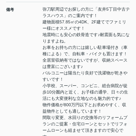
弥刀駅周辺でお探しの方に「友井5丁目中古テ
備考
ラスハウス」のご案内です！
建物面積57.85㎡の4DK、2F建てでファミリ
ー様にオススメです！
地震時にも安心の鉄骨造です♪耐震面も気にな
りますよね。
お車をお持ちの方には嬉しい駐車場付き（車
種による）で、自転車・バイクも置けます！
全居室収納有ではないですが、収納スペース
は豊富にございます♪
バルコニーは陽当たり良好で洗濯物が乾きや
すいです！
小学校、スーパー、コンビニ、総合病院が徒
歩10分圏内と近く、お子様の通学、日々の生
活にも大変便利な立地なのも魅力的です♪
物件価格が800万円以下とお求めやすく、収
益物件としても適しています！
間取り変更、水回りの交換等のリフォームプ
ランのご提案・住宅ローンとセットでリフォ
ームローンも組ませて頂きますので安心で