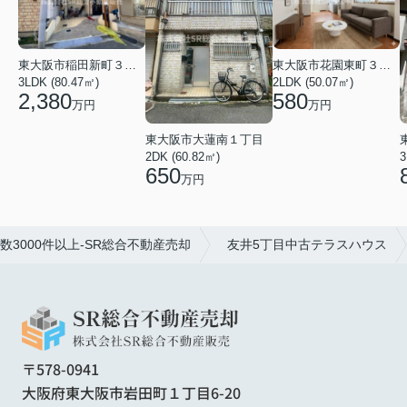
東大阪市稲田新町３丁目
東大阪市花園東町３丁目
3LDK (80.47㎡)
2LDK (50.07㎡)
2,380
580
万円
万円
東大阪市大蓮南１丁目
2DK (60.82㎡)
3
650
万円
3000件以上-SR総合不動産売却
友井5丁目中古テラスハウス
〒578-0941
大阪府東大阪市岩田町１丁目6-20