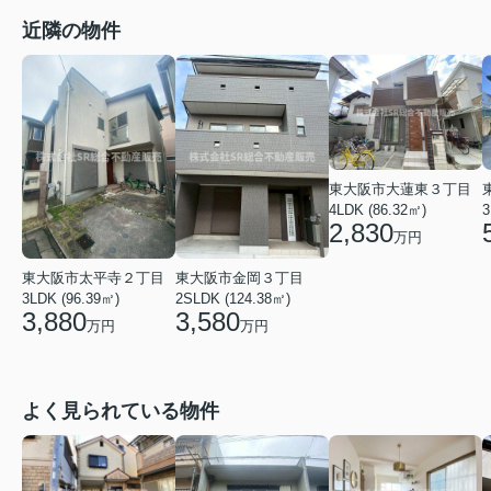
近隣の物件
東大阪市大蓮東３丁目
4LDK (86.32㎡)
3
2,830
万円
東大阪市太平寺２丁目
東大阪市金岡３丁目
3LDK (96.39㎡)
2SLDK (124.38㎡)
3,880
3,580
万円
万円
よく見られている物件