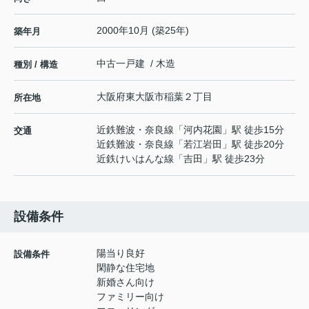
2000年10月 (築25年)
築年月
中古一戸建 / 木造
種別 / 構造
大阪府
東大阪市
稲葉
２丁目
所在地
近鉄難波・奈良線
「
河内花園
」駅 徒歩15分
交通
近鉄難波・奈良線
「
若江岩田
」駅 徒歩20分
近鉄けいはんな線
「
吉田
」駅 徒歩23分
設備条件
陽当り良好
設備条件
閑静な住宅地
新婚さん向け
ファミリー向け