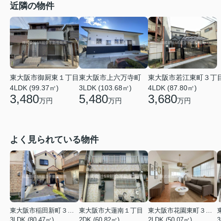
近隣の物件
東大阪市上六万寺町
東大阪市若江東町３丁
東大阪市御厨東１丁目
3LDK (103.68㎡)
4LDK (87.80㎡)
4LDK (99.37㎡)
5,480
3,680
3,480
万円
万円
万円
よく見られている物件
東大阪市稲田新町３丁目
東大阪市大蓮南１丁目
東大阪市花園東町３丁目
3LDK (80.47㎡)
2DK (60.82㎡)
2LDK (50.07㎡)
3