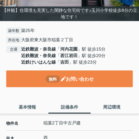
【外観】住環境も充実した閑静な住宅街です♪玉川小学校徒歩8分の立
地です！
築25年
築年数
大阪府東大阪市稲葉２丁目
所在地
近鉄難波・奈良線
「
河内花園
」駅 徒歩15分
交通
近鉄難波・奈良線
「
若江岩田
」駅 徒歩20分
近鉄けいはんな線
「
吉田
」駅 徒歩23分
お問い合わせ
無料
基本情報
設備条件
周辺環境
稲葉2丁目中古戸建
物件名
西
向き