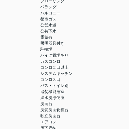
フローリング
ベランダ
バルコニー
都市ガス
公営水道
公共下水
電気有
照明器具付き
駐輪場
バイク置場あり
ガスコンロ
コンロ２口以上
システムキッチン
コンロ３口
バス・トイレ別
追焚機能浴室
温水洗浄便座
洗面台
洗髪洗面化粧台
独立洗面台
エアコン
床下収納