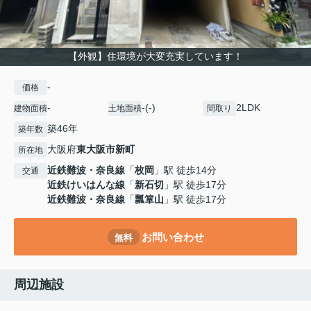
【外観】住環境が大変充実しています！
-
価格
-
-(-)
2LDK
建物面積
土地面積
間取り
築46年
築年数
大阪府
東大阪市
新町
所在地
近鉄難波・奈良線
「
枚岡
」駅 徒歩14分
交通
近鉄けいはんな線
「
新石切
」駅 徒歩17分
近鉄難波・奈良線
「
瓢箪山
」駅 徒歩17分
お問い合わせ
無料
周辺施設