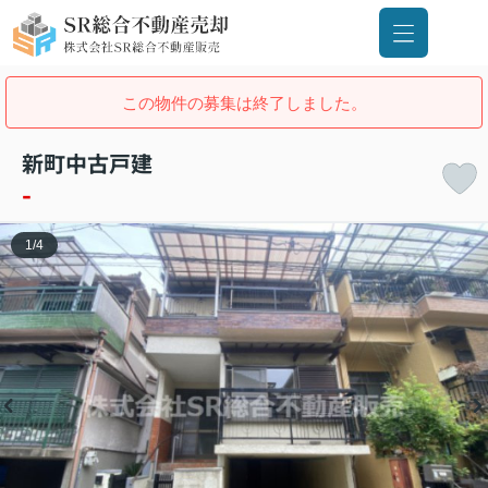
この物件の募集は終了しました。
新町中古戸建
-
1
/
4