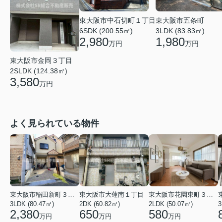
東大阪市中石切町１丁目
東大阪市五条町
6SDK (200.55㎡)
3LDK (83.83㎡)
2,980
1,980
万円
万円
東大阪市金岡３丁目
2SLDK (124.38㎡)
3,580
万円
よく見られている物件
東大阪市稲田新町３丁目
東大阪市大蓮南１丁目
東大阪市花園東町３丁目
3LDK (80.47㎡)
2DK (60.82㎡)
2LDK (50.07㎡)
3
2,380
650
580
万円
万円
万円