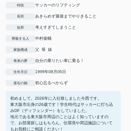
サッカーのリフティング
特技
あきらめず最後までやりきること
長所
考えすぎてしまうこと
短所
中村俊輔
尊敬する人
父 母 妹
家族構成
自分の乗りたい車に乗る！
将来の夢
1999年08月05日
生年月日
初心忘るべからず
座右の銘
初めまして。2026年に入社致しました今西です。
東大阪市出身の26歳です！学生時代はサッカーに打ち込
みDF（ディフェンダー）をしていました。
地元である東大阪市周辺のことはよく知っていますの
で、お部屋探しはもちろん、住環境や周辺施設について
もお気軽にご相談ください！