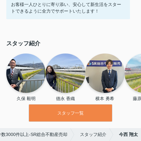
お客様一人ひとりに寄り添い、安心して新生活をスター
トできるように全力でサポートいたします！
スタッフ紹介
久保 毅明
德永 香織
横本 勇希
藤原
スタッフ一覧
3000件以上-SR総合不動産売却
スタッフ紹介
今西 翔太