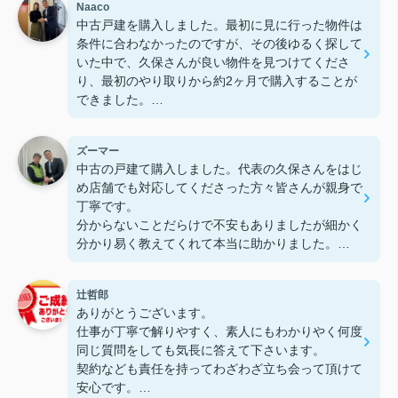
Naaco
中古戸建を購入しました。最初に見に行った物件は
条件に合わなかったのですが、その後ゆるく探して
いた中で、久保さんが良い物件を見つけてくださ
り、最初のやり取りから約2ヶ月で購入することが
できました。
いくつか他の不動産会社も見ましたが、こちらはレ
ズーマー
スポンスが早く対応も丁寧で、安心してお任せでき
中古の戸建て購入しました。代表の久保さんをはじ
ました。とても熱心に対応していただき、場面によ
め店舗でも対応してくださった方々皆さんが親身で
っては提案が少し積極的に感じることもありました
丁寧です。
が、その分しっかり考えてくださっているのだと感
分からないことだらけで不安もありましたが細かく
じました。
分かり易く教えてくれて本当に助かりました。
紹介してくれたリフォームの工務店さんも金額面も
ご紹介いただいたリフォーム業者さんも親切で、内
含めとても親切で満足してます。
装もきれいに仕上がり満足しています。
辻哲郎
最初から最後まで安心して契約成立まで進めること
ありがとうございます。
が出来てありがとうございました。
大きな買い物でしたが、久保さんにお願いして本当
仕事が丁寧で解りやすく、素人にもわかりやく何度
人生最大の買い物をSR総合不動産販売さんに任せ
によかったです。ありがとうございました☆*ﾟ
同じ質問をしても気長に答えて下さいます。
て本当に良かったと思います。
契約なども責任を持ってわざわざ立ち会って頂けて
これからのさらなる活躍を応援しています。
安心です。