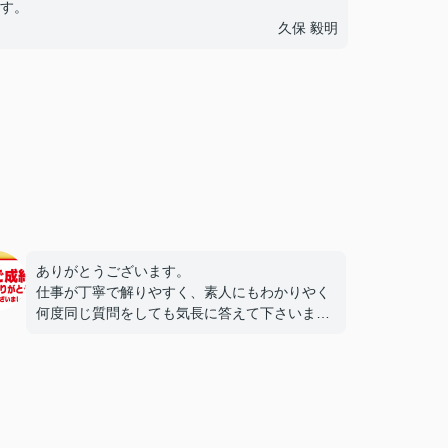
す。
久保 毅明
ありがとうございます。
仕事が丁寧で解りやすく、素人にもわかりやく
何度同じ質問をしても気長に答えて下さいま
す。
契約なども責任を持ってわざわざ立ち会って頂
けて安心です。
もしも家の売買やリフォームを考えていらしゃ
るかたは、一度相談されてみてください。