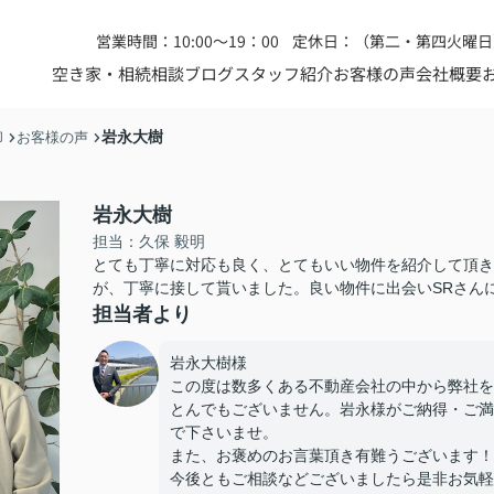
営業時間：10:00～19：00
定休日：（第二・第四火曜日
空き家・相続相談
ブログ
スタッフ紹介
お客様の声
会社概要
岩永大樹
却
お客様の声
岩永大樹
担当：久保 毅明
とても丁寧に対応も良く、とてもいい物件を紹介して頂き
が、丁寧に接して貰いました。良い物件に出会いSRさん
担当者より
岩永大樹様
この度は数多くある不動産会社の中から弊社を
とんでもございません。岩永様がご納得・ご満
で下さいませ。
また、お褒めのお言葉頂き有難うございます！
今後ともご相談などございましたら是非お気軽