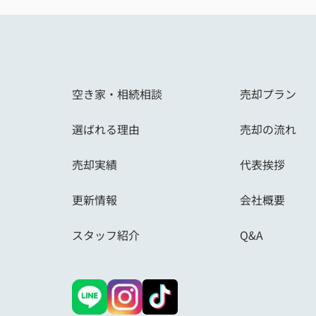
き、場面によっては提案が少し積極的に感
こともありましたが、その分しっかり考え
ださっているのだと感じました。
ご紹介いただいたリフォーム業者さんも親
で、内装もきれいに仕上がり満足していま
空き家・相続相談
売却プラン
大きな買い物でしたが、久保さんにお願い
選ばれる理由
売却の流れ
本当によかったです。ありがとうございま
☆*ﾟ
売却実績
代表挨拶
更新情報
会社概要
スタッフ紹介
Q&A