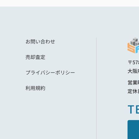
じる
ことが出来てありがとうございました。
てく
人生最大の買い物をSR総合不動産販売さんに任
せて本当に良かったと思います。
これからのさらなる活躍を応援しています。
切
す。
お問い合わせ
して
売却査定
した
〒57
大阪
プライバシーポリシー
営業時
利用規約
定休
T