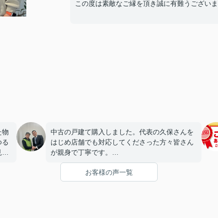
この度は素敵なご縁を頂き誠に有難うございま
た物
中古の戸建て購入しました。代表の久保さんを
ゆる
はじめ店舗でも対応してくださった方々皆さん
見つ
が親身で丁寧です。
で
分からないことだらけで不安もありましたが細
お客様の声一覧
かく分かり易く教えてくれて本当に助かりまし
た。
ちら
紹介してくれたリフォームの工務店さんも金額
てお
面も含めとても親切で満足してます。
ただ
最初から最後まで安心して契約成立まで進める