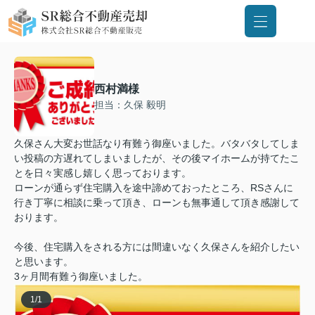
西村満様
担当：久保 毅明
久保さん大変お世話なり有難う御座いました。バタバタしてしま
い投稿の方遅れてしまいましたが、その後マイホームが持てたこ
とを日々実感し嬉しく思っております。
ローンが通らず住宅購入を途中諦めておったところ、RSさんに
行き丁寧に相談に乗って頂き、ローンも無事通して頂き感謝して
おります。
今後、住宅購入をされる方には間違いなく久保さんを紹介したい
と思います。
3ヶ月間有難う御座いました。
1
/
1