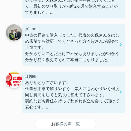
り、最初のやり取りから約2ヶ月で購入することが
できました。
いくつか他の不動産会社も見ましたが、こちらはレ
ズーマー
スポンスが早く対応も丁寧で、安心してお任せでき
中古の戸建て購入しました。代表の久保さんをはじ
ました。とても熱心に対応していただき、場面によ
め店舗でも対応してくださった方々皆さんが親身で
っては提案が少し積極的に感じることもありました
丁寧です。
が、その分しっかり考えてくださっているのだと感
分からないことだらけで不安もありましたが細かく
じました。
分かり易く教えてくれて本当に助かりました。
紹介してくれたリフォームの工務店さんも金額面も
ご紹介いただいたリフォーム業者さんも親切で、内
含めとても親切で満足してます。
装もきれいに仕上がり満足しています。
辻哲郎
最初から最後まで安心して契約成立まで進めること
ありがとうございます。
が出来てありがとうございました。
大きな買い物でしたが、久保さんにお願いして本当
仕事が丁寧で解りやすく、素人にもわかりやく何度
人生最大の買い物をSR総合不動産販売さんに任せ
によかったです。ありがとうございました☆*ﾟ
同じ質問をしても気長に答えて下さいます。
て本当に良かったと思います。
契約なども責任を持ってわざわざ立ち会って頂けて
これからのさらなる活躍を応援しています。
安心です。
もしも家の売買やリフォームを考えていらしゃるか
たは、一度相談されてみてください。
お客様の声一覧