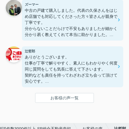
ズーマー
スポンスが早く対応も丁寧で、安心してお任せでき
中古の戸建て購入しました。代表の久保さんをはじ
ました。とても熱心に対応していただき、場面によ
め店舗でも対応してくださった方々皆さんが親身で
っては提案が少し積極的に感じることもありました
丁寧です。
が、その分しっかり考えてくださっているのだと感
分からないことだらけで不安もありましたが細かく
じました。
分かり易く教えてくれて本当に助かりました。
紹介してくれたリフォームの工務店さんも金額面も
ご紹介いただいたリフォーム業者さんも親切で、内
含めとても親切で満足してます。
装もきれいに仕上がり満足しています。
辻哲郎
最初から最後まで安心して契約成立まで進めること
ありがとうございます。
が出来てありがとうございました。
大きな買い物でしたが、久保さんにお願いして本当
仕事が丁寧で解りやすく、素人にもわかりやく何度
人生最大の買い物をSR総合不動産販売さんに任せ
によかったです。ありがとうございました☆*ﾟ
同じ質問をしても気長に答えて下さいます。
て本当に良かったと思います。
契約なども責任を持ってわざわざ立ち会って頂けて
これからのさらなる活躍を応援しています。
安心です。
もしも家の売買やリフォームを考えていらしゃるか
たは、一度相談されてみてください。
お客様の声一覧
談件数3000件以上-SR総合不動産売却
お客様の声
辻哲郎