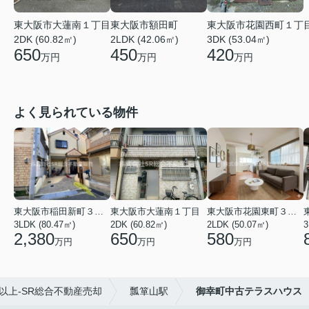
東大阪市大蓮南１丁目
東大阪市額田町
東大阪市花園西町１丁
2DK (60.82㎡)
2LDK (42.06㎡)
3DK (53.04㎡)
650
450
420
万円
万円
万円
よく見られている物件
東大阪市稲田新町３丁目
東大阪市大蓮南１丁目
東大阪市花園東町３丁目
3LDK (80.47㎡)
2DK (60.82㎡)
2LDK (50.07㎡)
3
2,380
650
580
万円
万円
万円
以上-SR総合不動産売却
瓢箪山駅
御幸町中古テラスハウス