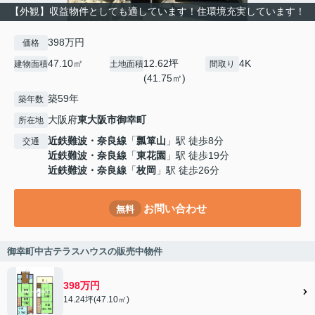
【外観】収益物件としても適しています！住環境充実しています！
398万円
価格
47.10㎡
12.62坪
4K
建物面積
土地面積
間取り
(41.75㎡)
築59年
築年数
大阪府
東大阪市
御幸町
所在地
近鉄難波・奈良線
「
瓢箪山
」駅 徒歩8分
交通
近鉄難波・奈良線
「
東花園
」駅 徒歩19分
近鉄難波・奈良線
「
枚岡
」駅 徒歩26分
お問い合わせ
無料
御幸町中古テラスハウスの販売中物件
398万円
14.24坪(47.10㎡)