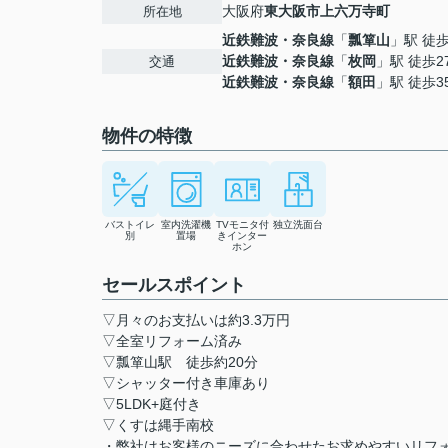
大阪府
東大阪市
上六万寺町
所在地
近鉄難波・奈良線
「
瓢箪山
」駅 徒歩
近鉄難波・奈良線
「
枚岡
」駅 徒歩2
交通
近鉄難波・奈良線
「
額田
」駅 徒歩3
物件の特徴
バストイレ
室内洗濯機
TVモニタ付
独立洗面台
別
置場
きインター
ホン
セールスポイント
▽月々のお支払いは約3.3万円
▽全室リフォーム済み
▽瓢箪山駅 徒歩約20分
▽シャッター付き車庫あり
▽5LDK+庭付き
▽くすは縄手南校
・弊社はお客様のニーズに合わせたお求めやすいリフ