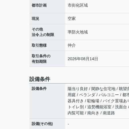
市街化区域
都市計画
空家
現況
その他
準防火地域
法令上の制限
仲介
取引態様
取引条件の
2026年08月14日
有効期限
設備条件
設備条件
陽当り良好 / 閑静な住宅地 / 眺望
用庭 / ベランダ / バルコニー / 都
器具付き / 駐輪場 / バイク置場あ
トイレ別 / 追焚機能浴室 / 洗面台 
内覧可能 / 南向き / 南道路
設備(その他)
-