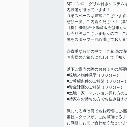
3口コンロ、グリル付きシステム
内設備が揃っています！
収納スペースは豊富にございます
ぜひ一度、ご内覧ください！（事
（株）SR総合不動産販売は細か
し売り等はございませんので、ご
境をスタッフ一同心掛けておりま
◎貴重な時間の中で、ご希望の情
お客様のご都合に合わせて「知り
以下ご案内の際のおおよその所要
■現地／物件見学（３０分～）
■ご希望条件のご相談（３０分～
■資金計画のご相談（３０分～）
■土地・家・マンション探し方の
■持家をお持ちの方でお住み替え
気になる点は何でもお気軽にご相
当社スタッフが、ご納得頂けるま
お気軽にお問い合わせくださいま