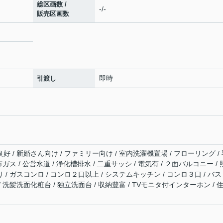
総区画数 /
-/-
販売区画数
即時
引渡し
良好 / 新婚さん向け / ファミリー向け / 室内洗濯機置場 / フローリング /
市ガス / 公営水道 / 浄化槽排水 / 二重サッシ / 電気有 / ２面バルコニー /
り / ガスコンロ / コンロ２口以上 / システムキッチン / コンロ３口 / バ
/ 洗髪洗面化粧台 / 独立洗面台 / 収納豊富 / TVモニタ付インターホン / 