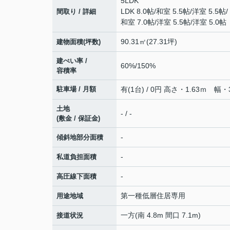
5LDK
LDK 8.0帖
/
和室 5.5帖
/
洋室 5.5帖
/
間取り / 詳細
和室 7.0帖
/
洋室 5.5帖
/
洋室 5.0帖
90.31㎡(27.31坪)
建物面積(坪数)
建ぺい率 /
60%/150%
容積率
駐車場 / 月額
有(1台) / 0円 高さ・1.63ｍ 幅・
土地
- / -
(敷金 / 保証金)
-
傾斜地部分面積
-
私道負担面積
-
高圧線下面積
第一種低層住居専用
用途地域
一方(南 4.8m 間口 7.1m)
接道状況