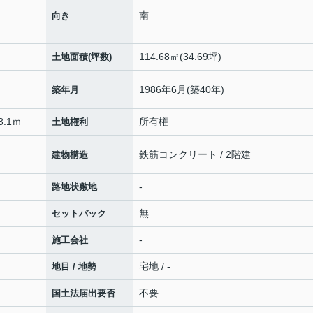
南
向き
114.68㎡(34.69坪)
土地面積(坪数)
1986年6月(築40年)
築年月
3.1ｍ
所有権
土地権利
鉄筋コンクリート / 2階建
建物構造
-
路地状敷地
無
セットバック
-
施工会社
宅地 / -
地目 / 地勢
不要
国土法届出要否