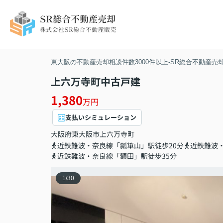
東大阪の不動産売却相談件数3000件以上-SR総合不動産売
上六万寺町中古戸建
1,380
万円
支払いシミュレーション
大阪府
東大阪市
上六万寺町
近鉄難波・奈良線「瓢箪山」駅徒歩20分
近鉄難波
近鉄難波・奈良線「額田」駅徒歩35分
1
/
30