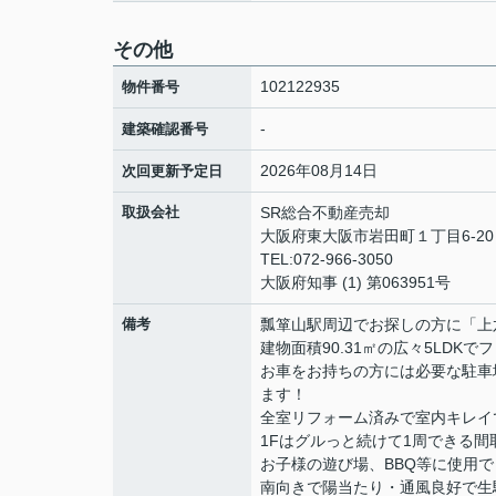
その他
102122935
物件番号
-
建築確認番号
2026年08月14日
次回更新予定日
取扱会社
SR総合不動産売却
大阪府東大阪市岩田町１丁目6-2
TEL:072-966-3050
大阪府知事 (1) 第063951号
備考
瓢箪山駅周辺でお探しの方に「上
建物面積90.31㎡の広々5LDK
お車をお持ちの方には必要な駐車
ます！
全室リフォーム済みで室内キレイ
1Fはグルっと続けて1周できる間
お子様の遊び場、BBQ等に使用
南向きで陽当たり・通風良好で生