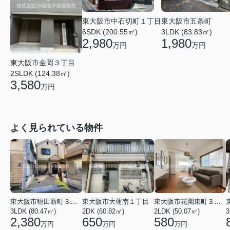
東大阪市中石切町１丁目
東大阪市五条町
6SDK (200.55㎡)
3LDK (83.83㎡)
2,980
1,980
万円
万円
東大阪市金岡３丁目
2SLDK (124.38㎡)
3,580
万円
よく見られている物件
東大阪市稲田新町３丁目
東大阪市大蓮南１丁目
東大阪市花園東町３丁目
3LDK (80.47㎡)
2DK (60.82㎡)
2LDK (50.07㎡)
3
2,380
650
580
万円
万円
万円