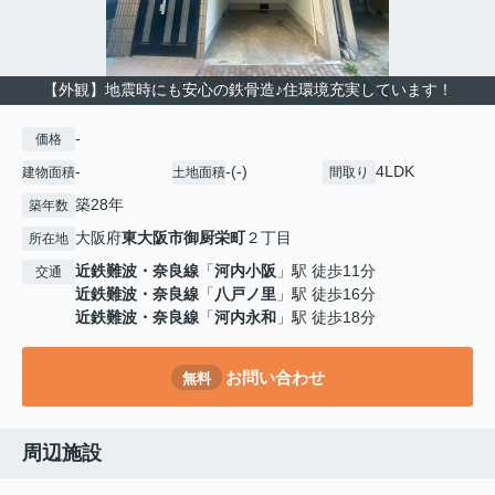
【外観】地震時にも安心の鉄骨造♪住環境充実しています！
-
価格
-
-(-)
4LDK
建物面積
土地面積
間取り
築28年
築年数
大阪府
東大阪市
御厨栄町
２丁目
所在地
近鉄難波・奈良線
「
河内小阪
」駅 徒歩11分
交通
近鉄難波・奈良線
「
八戸ノ里
」駅 徒歩16分
近鉄難波・奈良線
「
河内永和
」駅 徒歩18分
お問い合わせ
無料
周辺施設