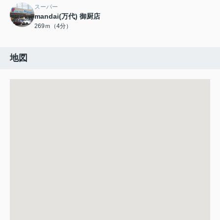
スーパー
mandai(万代) 御厨店
269ｍ（4分）
地図