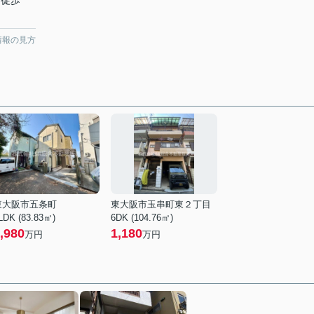
 徒歩
情報の見方
東大阪市五条町
東大阪市玉串町東２丁目
LDK (83.83㎡)
6DK (104.76㎡)
,980
1,180
万円
万円