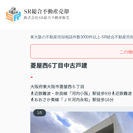
東大阪の不動産売却相談件数3000件以上-SR総合不動産売
この物
菱屋西6丁目中古戸建
-
大阪府
東大阪市
菱屋西
６丁目
近鉄難波・奈良線「河内小阪」駅徒歩9分
近鉄難波
おおさか東線「ＪＲ河内永和」駅徒歩16分
1
/
5