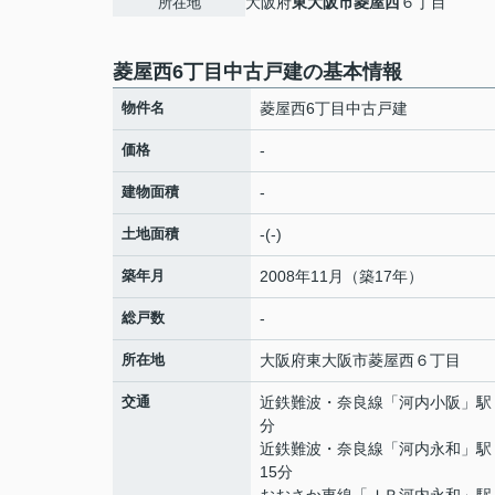
大阪府
東大阪市
菱屋西
６丁目
所在地
菱屋西6丁目中古戸建の基本情報
物件名
菱屋西6丁目中古戸建
価格
-
建物面積
-
土地面積
-(-)
築年月
2008年11月（築17年）
総戸数
-
所在地
大阪府
東大阪市
菱屋西
６丁目
交通
近鉄難波・奈良線
「
河内小阪
」駅
分
近鉄難波・奈良線
「
河内永和
」駅
15分