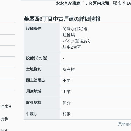
おおさか東線
「
ＪＲ河内永和
」駅 徒歩1
菱屋西6丁目中古戸建の詳細情報
設備条件
閑静な住宅地
駐輪場
バイク置場あり
駐車2台可
設備(その他)
-
土地権利
所有権
国土法届出
不要
用途地域
工業
取引態様
仲介
 徒歩9
引渡し
相談
 徒歩
情報