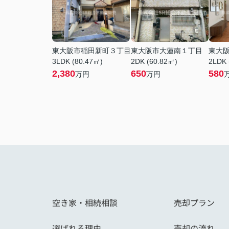
東大阪市稲田新町３丁目
東大阪市大蓮南１丁目
東大
3LDK (80.47㎡)
2DK (60.82㎡)
2LDK 
2,380
650
580
万円
万円
空き家・相続相談
売却プラン
選ばれる理由
売却の流れ