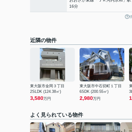
おおさか東線
「
ＪＲ河内永和
」駅
16分
近隣の物件
東大阪市金岡３丁目
東大阪市中石切町１丁目
2SLDK (124.38㎡)
6SDK (200.55㎡)
3
3,580
2,980
1
万円
万円
よく見られている物件