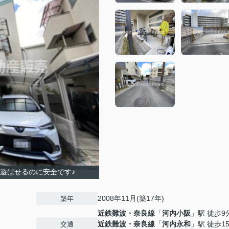
遊ばせるのに安全です♪
2008年11月(築17年)
築年
近鉄難波・奈良線
「
河内小阪
」駅 徒歩9
近鉄難波・奈良線
「
河内永和
」駅 徒歩1
交通