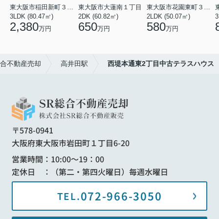
東大阪市稲田新町３丁目
東大阪市大蓮南１丁目
東大阪市花園東町３丁目
3LDK (80.47㎡)
2DK (60.82㎡)
2LDK (50.07㎡)
3
2,380
650
580
万円
万円
万円
総合不動産売却
高井田駅
西堤本通東2丁目中古テラスハウス
〒578-0941
大阪府東大阪市岩田町１丁目6-20
営業時間：10:00～19：00
定休日 ：（第二・第四火曜日）毎週水曜日
072-966-3050
TEL.