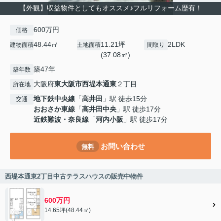
【外観】収益物件としてもオススメ♪フルリフォーム歴有！
600万円
価格
48.44㎡
11.21坪
2LDK
建物面積
土地面積
間取り
(37.08㎡)
築47年
築年数
大阪府
東大阪市
西堤本通東
２丁目
所在地
地下鉄中央線
「
高井田
」駅 徒歩15分
交通
おおさか東線
「
高井田中央
」駅 徒歩17分
近鉄難波・奈良線
「
河内小阪
」駅 徒歩17分
お問い合わせ
無料
西堤本通東2丁目中古テラスハウスの販売中物件
600万円
14.65坪(48.44㎡)