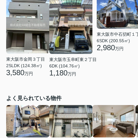
東大阪市中石切町１
6SDK (200.55㎡)
2,980
万円
東大阪市金岡３丁目
東大阪市玉串町東２丁目
2SLDK (124.38㎡)
6DK (104.76㎡)
3,580
1,180
万円
万円
よく見られている物件