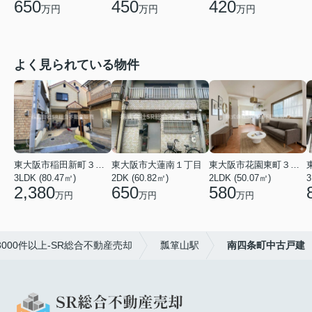
650
450
420
万円
万円
万円
よく見られている物件
東大阪市稲田新町３丁目
東大阪市大蓮南１丁目
東大阪市花園東町３丁目
3LDK (80.47㎡)
2DK (60.82㎡)
2LDK (50.07㎡)
3
2,380
650
580
万円
万円
万円
00件以上-SR総合不動産売却
瓢箪山駅
南四条町中古戸建