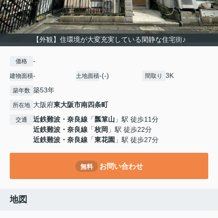
【外観】住環境が大変充実している閑静な住宅街♪
-
価格
-
-(-)
3K
建物面積
土地面積
間取り
築53年
築年数
大阪府
東大阪市
南四条町
所在地
近鉄難波・奈良線
「
瓢箪山
」駅 徒歩11分
交通
近鉄難波・奈良線
「
枚岡
」駅 徒歩22分
近鉄難波・奈良線
「
東花園
」駅 徒歩27分
お問い合わせ
無料
地図