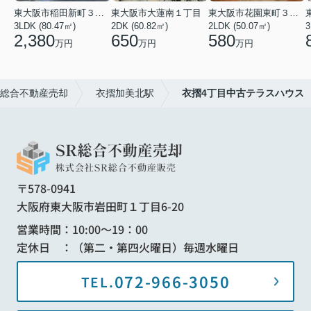
東大阪市稲田新町３丁目
東大阪市大蓮南１丁目
東大阪市花園東町３丁目
3LDK (80.47㎡)
2DK (60.82㎡)
2LDK (50.07㎡)
3
2,380
650
580
万円
万円
万円
R総合不動産売却
衣摺加美北駅
衣摺4丁目中古テラスハウス
〒578-0941
大阪府東大阪市岩田町１丁目6-20
営業時間：10:00～19：00
定休日 ：（第二・第四火曜日）毎週水曜日
072-966-3050
TEL.