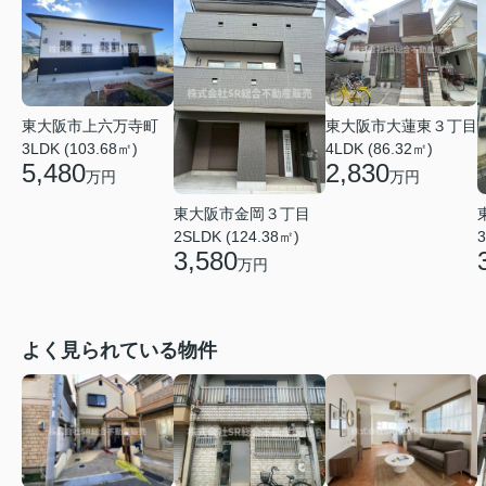
東大阪市大蓮東３丁目
東大阪市上六万寺町
4LDK (86.32㎡)
3LDK (103.68㎡)
2,830
5,480
万円
万円
東大阪市金岡３丁目
2SLDK (124.38㎡)
3
3,580
万円
よく見られている物件