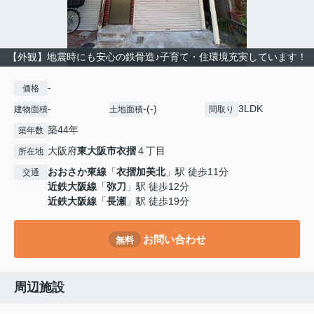
【外観】地震時にも安心の鉄骨造♪子育て・住環境充実しています！
-
価格
-
-(-)
3LDK
建物面積
土地面積
間取り
築44年
築年数
大阪府
東大阪市
衣摺
４丁目
所在地
おおさか東線
「
衣摺加美北
」駅 徒歩11分
交通
近鉄大阪線
「
弥刀
」駅 徒歩12分
近鉄大阪線
「
長瀬
」駅 徒歩19分
お問い合わせ
無料
周辺施設